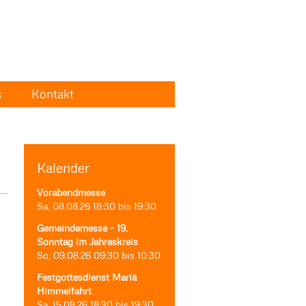
s
Kontakt
Kalender
Vorabendmesse
Sa, 08.08.26
18:30
bis
19:30
Gemeindemesse - 19.
Sonntag im Jahreskreis
So, 09.08.26
09:30
bis
10:30
Festgottesdienst Mariä
Himmelfahrt
Sa, 15.08.26
18:30
bis
19:30