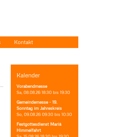
s
Kontakt
Kalender
Vorabendmesse
Sa, 08.08.26
18:30
bis
19:30
Gemeindemesse - 19.
Sonntag im Jahreskreis
So, 09.08.26
09:30
bis
10:30
Festgottesdienst Mariä
Himmelfahrt
Sa, 15.08.26
18:30
bis
19:30