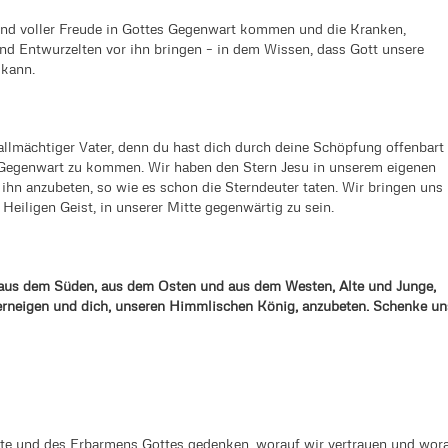
 und voller Freude in Gottes Gegenwart kommen und die Kranken,
nd Entwurzelten vor ihn bringen – in dem Wissen, dass Gott unsere
 kann.
 allmächtiger Vater, denn du hast dich durch deine Schöpfung offenbart
 Gegenwart zu kommen. Wir haben den Stern Jesu in unserem eigenen
n anzubeten, so wie es schon die Sterndeuter taten. Wir bringen uns
 Heiligen Geist, in unserer Mitte gegenwärtig zu sein.
us dem Süden, aus dem Osten und aus dem Westen, Alte und Junge,
erneigen und dich, unseren Himmlischen König, anzubeten. Schenke un
te und des Erbarmens Gottes gedenken, worauf wir vertrauen und wor