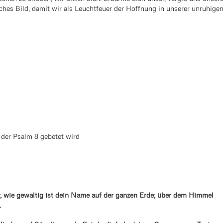
ches Bild, damit wir als Leuchtfeuer der Hoffnung in unserer unruhige
 der Psalm 8 gebetet wird
r, wie gewaltig ist dein Name auf der ganzen Erde; über dem Himmel
.