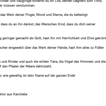
nder und Säuglinge schaffst du dir Lob, deinen Gegnern zum Trotz;
her müssen verstummen.
as Werk deiner Finger, Mond und Sterne, die du befestigt:
dass du an ihn denkst, des Menschen Kind, dass du dich seiner
geringer gemacht als Gott, hast ihn mit Herrlichkeit und Ehre gekrönt
scher eingesetzt über das Werk deiner Hände, hast ihm alles zu Füßen
n und Rinder und auch die wilden Tiere, die Vögel des Himmels und die
f den Pfaden der Meere dahinzieht.
r, wie gewaltig ist dein Name auf der ganzen Erde!
ktor aus Karoliebe