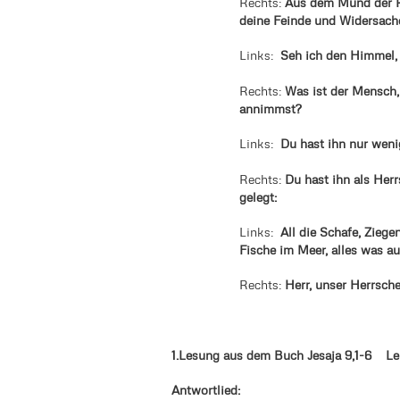
Rechts:
Aus dem Mund der Ki
deine Feinde und Widersac
Links:
Seh ich den Himmel, d
Rechts:
Was ist der Mensch, 
annimmst?
Links:
Du hast ihn nur wenig 
Rechts:
Du hast ihn als Herr
gelegt:
Links:
All die Schafe, Ziege
Fische im Meer, alles was au
Rechts:
Herr, unser Herrsche
1.Lesung aus dem Buch Jesaja 9,1-6 Le
Antwortlied: