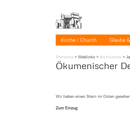
Kirche / Church
Glaube & 
Startseite
»
Weblinks
»
Archiviertes
»
J
Ökumenischer De
Wir haben einen Stern im Osten gesehe
Zum Einzug