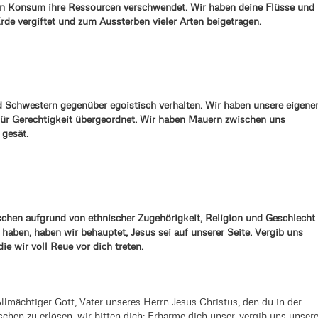
en Konsum ihre Ressourcen verschwendet. Wir haben deine Flüsse und
de vergiftet und zum Aussterben vieler Arten beigetragen.
 Schwestern gegenüber egoistisch verhalten. Wir haben unsere eigene
ür Gerechtigkeit übergeordnet. Wir haben Mauern zwischen uns
 gesät.
chen aufgrund von ethnischer Zugehörigkeit, Religion und Geschlecht
t haben, haben wir behauptet, Jesus sei auf unserer Seite. Vergib uns
ie wir voll Reue vor dich treten.
llmächtiger Gott, Vater unseres Herrn Jesus Christus, den du in der
schen zu erlösen, wir bitten dich: Erbarme dich unser, vergib uns unser