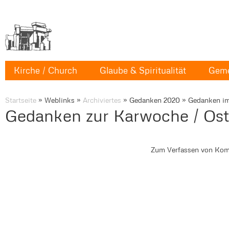
Kirche / Church
Glaube & Spiritualität
Geme
Startseite
»
Weblinks
»
Archiviertes
»
Gedanken 2020
»
Gedanken im
Gedanken zur Karwoche / Ost
Zum Verfassen von Kom