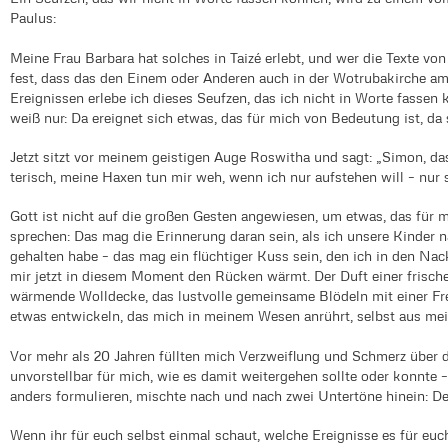
Paulus:
Meine Frau Barbara hat solches in Taizé erlebt, und wer die Texte von
fest, dass das den Einem oder Anderen auch in der Wotrubakirche am 
Ereignissen erlebe ich dieses Seufzen, das ich nicht in Worte fassen
weiß nur: Da ereignet sich etwas, das für mich von Bedeutung ist, da 
Jetzt sitzt vor meinem geistigen Auge Roswitha und sagt: „Simon, da
terisch, meine Haxen tun mir weh, wenn ich nur aufstehen will – nur 
Gott ist nicht auf die großen Gesten angewiesen, um etwas, das für 
sprechen: Das mag die Erinnerung daran sein, als ich unsere Kinder 
gehalten habe – das mag ein flüchtiger Kuss sein, den ich in den N
mir jetzt in diesem Moment den Rücken wärmt. Der Duft einer frische
wärmende Wolldecke, das lustvolle gemeinsame Blödeln mit einer Fre
etwas entwickeln, das mich in meinem Wesen anrührt, selbst aus m
Vor mehr als 20 Jahren füllten mich Verzweiflung und Schmerz über 
unvorstellbar für mich, wie es damit weitergehen sollte oder konnte –
anders formulieren, mischte nach und nach zwei Untertöne hinein: D
Wenn ihr für euch selbst einmal schaut, welche Ereignisse es für eu