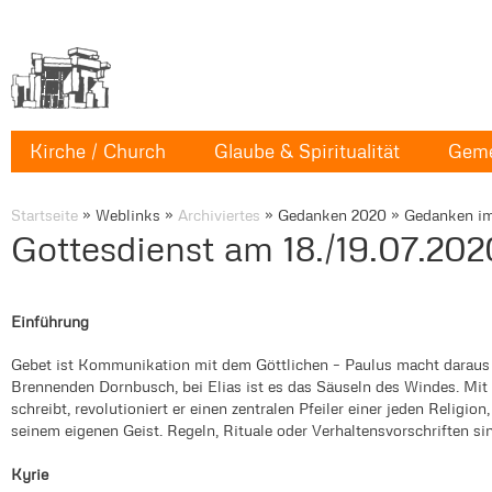
Kirche / Church
Glaube & Spiritualität
Geme
Startseite
»
Weblinks
»
Archiviertes
»
Gedanken 2020
»
Gedanken im
Gottesdienst am 18./19.07.202
Einführung
Gebet ist Kommunikation mit dem Göttlichen – Paulus macht daraus
Brennenden Dornbusch, bei Elias ist es das Säuseln des Windes. Mi
schreibt, revolutioniert er einen zentralen Pfeiler einer jeden Religio
seinem eigenen Geist. Regeln, Rituale oder Verhaltensvorschriften s
Kyrie