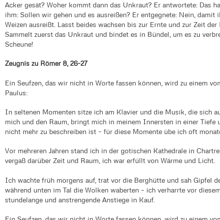
Acker gesät? Woher kommt dann das Unkraut? Er antwortete: Das hat
ihm: Sollen wir gehen und es ausreißen? Er entgegnete: Nein, damit
Weizen ausreißt. Lasst beides wachsen bis zur Ernte und zur Zeit der
Sammelt zuerst das Unkraut und bindet es in Bündel, um es zu verbr
Scheune!
Zeugnis zu Römer 8, 26-27
Ein Seufzen, das wir nicht in Worte fassen können, wird zu einem vom
Paulus:
In seltenen Momenten sitze ich am Klavier und die Musik, die sich a
mich und den Raum, bringt mich in meinem Innersten in einer Tiefe 
nicht mehr zu beschreiben ist – für diese Momente übe ich oft monat
Vor mehreren Jahren stand ich in der gotischen Kathedrale in Chartre
vergaß darüber Zeit und Raum, ich war erfüllt von Wärme und Licht.
Ich wachte früh morgens auf, trat vor die Berghütte und sah Gipfel d
während unten im Tal die Wolken waberten – ich verharrte vor dies
stundelange und anstrengende Anstiege in Kauf.
Ein Seufzen, das wir nicht in Worte fassen können, wird zu einem vom