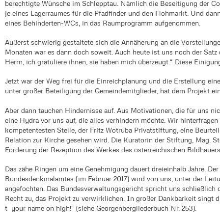
berechtigte Wünsche im Schlepptau. Nämlich die Beseitigung der C
je eines Lagerraumes für die Pfadfinder und den Flohmarkt. Und da
eines Behinderten-WCs, in das Raumprogramm aufgenommen.
Äußerst schwierig gestaltete sich die Annäherung an die Vorstellu
Monaten war es dann doch soweit. Auch heute ist uns noch der Satz
Herrn, ich gratuliere ihnen, sie haben mich überzeugt.“ Diese Einigun
Jetzt war der Weg frei für die Einreichplanung und die Erstellung e
unter großer Beteiligung der Gemeindemitglieder, hat dem Projekt ei
Aber dann tauchen Hindernisse auf. Aus Motivationen, die für uns nic
eine Hydra vor uns auf, die alles verhindern möchte. Wir hinterfrage
kompetentesten Stelle, der Fritz Wotruba Privatstiftung, eine Beurtei
Relation zur Kirche gesehen wird. Die Kuratorin der Stiftung, Mag. S
Förderung der Rezeption des Werkes des österreichischen Bildhauers
Das zähe Ringen um eine Genehmigung dauert dreieinhalb Jahre. Der 
Bundesdenkmalamtes (im Februar 2017) wird von uns, unter der Leit
angefochten. Das Bundesverwaltungsgericht spricht uns schließlich du
Recht zu, das Projekt zu verwirklichen. In großer Dankbarkeit singt 
t your name on high!“ (siehe Georgenbergliederbuch Nr. 253).