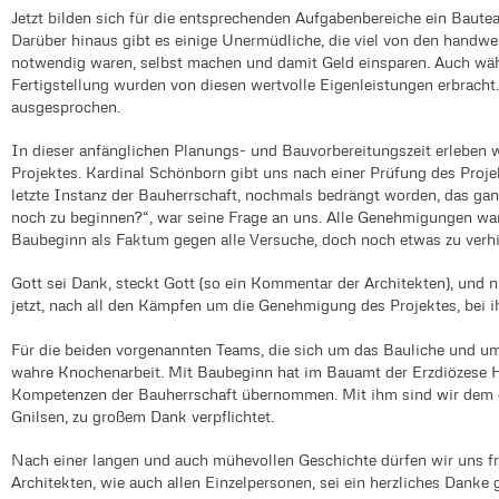
Jetzt bilden sich für die entsprechenden Aufgabenbereiche ein Baut
Darüber hinaus gibt es einige Unermüdliche, die viel von den handwe
notwendig waren, selbst machen und damit Geld einsparen. Auch wäh
Fertigstellung wurden von diesen wertvolle Eigenleistungen erbracht
ausgesprochen.
In dieser anfänglichen Planungs- und Bauvorbereitungszeit erleben
Projektes. Kardinal Schönborn gibt uns nach einer Prüfung des Proje
letzte Instanz der Bauherrschaft, nochmals bedrängt worden, das ga
noch zu beginnen?“, war seine Frage an uns. Alle Genehmigungen ware
Baubeginn als Faktum gegen alle Versuche, doch noch etwas zu verh
Gott sei Dank, steckt Gott (so ein Kommentar der Architekten), und ni
jetzt, nach all den Kämpfen um die Genehmigung des Projektes, bei i
Für die beiden vorgenannten Teams, die sich um das Bauliche und um
wahre Knochenarbeit. Mit Baubeginn hat im Bauamt der Erzdiözese He
Kompetenzen der Bauherrschaft übernommen. Mit ihm sind wir dem 
Gnilsen, zu großem Dank verpflichtet.
Nach einer langen und auch mühevollen Geschichte dürfen wir uns fr
Architekten, wie auch allen Einzelpersonen, sei ein herzliches Danke