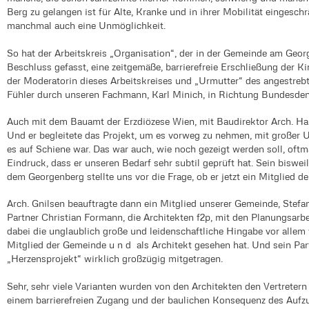
Berg zu gelangen ist für Alte, Kranke und in ihrer Mobilität einges
manchmal auch eine Unmöglichkeit.
So hat der Arbeitskreis „Organisation“, der in der Gemeinde am Georg
Beschluss gefasst, eine zeitgemäße, barrierefreie Erschließung der Ki
der Moderatorin dieses Arbeitskreises und „Urmutter“ des angestrebte
Fühler durch unseren Fachmann, Karl Minich, in Richtung Bundesde
Auch mit dem Bauamt der Erzdiözese Wien, mit Baudirektor Arch. H
Und er begleitete das Projekt, um es vorweg zu nehmen, mit großer U
es auf Schiene war. Das war auch, wie noch gezeigt werden soll, oft
Eindruck, dass er unseren Bedarf sehr subtil geprüft hat. Sein biswe
dem Georgenberg stellte uns vor die Frage, ob er jetzt ein Mitglied
Arch. Gnilsen beauftragte dann ein Mitglied unserer Gemeinde, Ste
Partner Christian Formann, die Architekten f2p, mit den Planungsarbe
dabei die unglaublich große und leidenschaftliche Hingabe vor allem
Mitglied der Gemeinde u n d als Architekt gesehen hat. Und sein Par
„Herzensprojekt“ wirklich großzügig mitgetragen.
Sehr, sehr viele Varianten wurden von den Architekten den Vertrete
einem barrierefreien Zugang und der baulichen Konsequenz des Aufzug