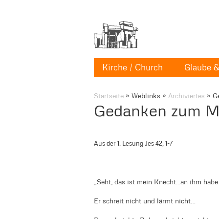
Kirche / Church
Glaube & 
Startseite
»
Weblinks
»
Archiviertes
»
G
Gedanken zum Mo
Aus der 1. Lesung Jes 42, 1-7
„Seht, das ist mein Knecht...an ihm habe
Er schreit nicht und lärmt nicht…