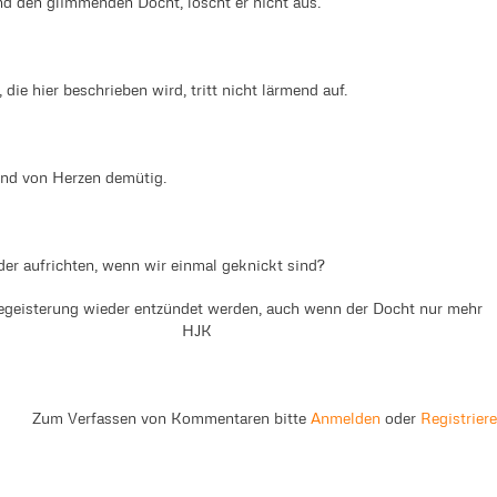
und den glimmenden Docht, löscht er nicht aus.“
die hier beschrieben wird, tritt nicht lärmend auf.
und von Herzen demütig.
er aufrichten, wenn wir einmal geknickt sind?
egeisterung wieder entzündet werden, auch wenn der Docht nur mehr
? HJK
Zum Verfassen von Kommentaren bitte
Anmelden
oder
Registrier