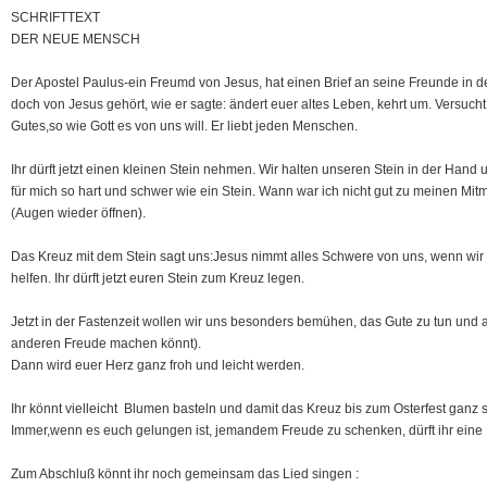
SCHRIFTTEXT
DER NEUE MENSCH
Der Apostel Paulus-ein Freumd von Jesus, hat einen Brief an seine Freunde in de
doch von Jesus gehört, wie er sagte: ändert euer altes Leben, kehrt um. Versuch
Gutes,so wie Gott es von uns will. Er liebt jeden Menschen.
Ihr dürft jetzt einen kleinen Stein nehmen. Wir halten unseren Stein in der Hand
für mich so hart und schwer wie ein Stein. Wann war ich nicht gut zu meinen M
(Augen wieder öffnen).
Das Kreuz mit dem Stein sagt uns:Jesus nimmt alles Schwere von uns, wenn wir 
helfen. Ihr dürft jetzt euren Stein zum Kreuz legen.
Jetzt in der Fastenzeit wollen wir uns besonders bemühen, das Gute zu tun und 
anderen Freude machen könnt).
Dann wird euer Herz ganz froh und leicht werden.
Ihr könnt vielleicht Blumen basteln und damit das Kreuz bis zum Osterfest ganz 
Immer,wenn es euch gelungen ist, jemandem Freude zu schenken, dürft ihr eine
Zum Abschluß könnt ihr noch gemeinsam das Lied singen :