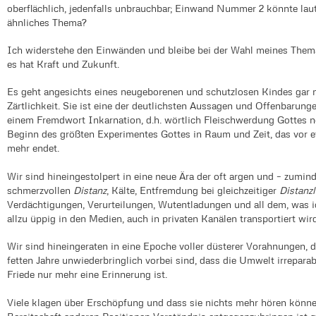
oberflächlich, jedenfalls unbrauchbar; Einwand Nummer 2 könnte lauten
ähnliches Thema?
Ich widerstehe den Einwänden und bleibe bei der Wahl meines Them
es hat Kraft und Zukunft.
Es geht angesichts eines neugeborenen und schutzlosen Kindes gar 
Zärtlichkeit. Sie ist eine der deutlichsten Aussagen und Offenbarun
einem Fremdwort Inkarnation, d.h. wörtlich Fleischwerdung Gottes 
Beginn des größten Experimentes Gottes in Raum und Zeit, das vor 
mehr endet.
Wir sind hineingestolpert in eine neue Ära der oft argen und – zum
schmerzvollen
Distanz
, Kälte, Entfremdung bei gleichzeitiger
Distanzl
Verdächtigungen, Verurteilungen, Wutentladungen und all dem, was ic
allzu üppig in den Medien, auch in privaten Kanälen transportiert wird
Wir sind hineingeraten in eine Epoche voller düsterer Vorahnungen, d
fetten Jahre unwiederbringlich vorbei sind, dass die Umwelt irreparab
Friede nur mehr eine Erinnerung ist.
Viele klagen über Erschöpfung und dass sie nichts mehr hören könn