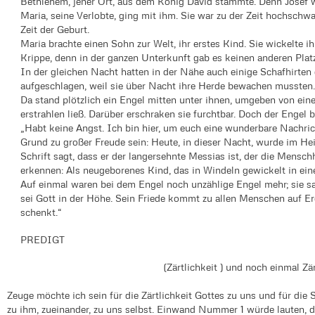
Bethlehem, jener Ort, aus dem König David stammte. Denn Josef 
Maria, seine Verlobte, ging mit ihm. Sie war zu der Zeit hochsch
Zeit der Geburt.
Maria brachte einen Sohn zur Welt, ihr erstes Kind. Sie wickelte ih
Krippe, denn in der ganzen Unterkunft gab es keinen anderen Pla
In der gleichen Nacht hatten in der Nähe auch einige Schafhirten 
aufgeschlagen, weil sie über Nacht ihre Herde bewachen mussten.
Da stand plötzlich ein Engel mitten unter ihnen, umgeben von eine
erstrahlen ließ. Darüber erschraken sie furchtbar. Doch der Engel 
„Habt keine Angst. Ich bin hier, um euch eine wunderbare Nachric
Grund zu großer Freude sein: Heute, in dieser Nacht, wurde im He
Schrift sagt, dass er der langersehnte Messias ist, der die Mensch
erkennen: Als neugeborenes Kind, das in Windeln gewickelt in einer
Auf einmal waren bei dem Engel noch unzählige Engel mehr; sie sa
sei Gott in der Höhe. Sein Friede kommt zu allen Menschen auf E
schenkt.“
PREDIGT
(Zärtlichkeit ) und noch einmal Zär
Zeuge möchte ich sein für die Zärtlichkeit Gottes zu uns und für die
zu ihm, zueinander, zu uns selbst. Einwand Nummer 1 würde lauten, da