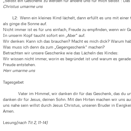
„Selbst ein Geschenk zu werden für andere und für mich selbst“: Das
Christus umarme uns
L2: Wenn ein kleines Kind lächelt, dann erfüllt es uns mit einer t
als ginge die Sonne auf.
Nicht immer ist es für uns einfach, Freude zu empfinden, wenn wir
In unserm Kopf taucht sofort ein „Aber“ auf.
Wir denken: Kann ich das brauchen? Macht es mich dick? Warum ha
Was muss ich denn da zum „Gegengeschenk“ machen?
Betrachten wir unsere Geschenke wie das Lächeln des Kindes:
Wir wissen nicht immer, worin es begründet ist und warum es gerade 
Freude entstehen.
Herr umarme uns
Tagesgebet
Vater im Himmel, wir danken dir für das Geschenk, das du uns
danken dir für Jesus, deinen Sohn. Mit den Hirten machen wir uns auf
uns nahe sein willst durch Jesus Christus, unseren Bruder in Ewigkei
Amen.
Lesung
(nach Tit 2, 11-14)