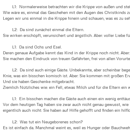
L1: Normalerweise betrachten wir die Krippe von außen und steh
Wie wäre es, einmal das Geschehen mit den Augen des Christkinds z
Legen wir uns einmal in die Krippe hinein und schauen, was es zu seh
L2: Da sind zunächst einmal die Eltern.
Sie wirken erschöpft, verunsichert und ängstlich. Aber: voller Liebe f
L1: Da sind Ochs und Esel.
Deren genaue Aufgabe kennt das Kind in der Krippe noch nicht. Aber
Sie machen den Eindruck von treuen Gefährten, frei von allen Vorurte
L2: Da sind auch einige Gäste. Unbekannte, aber scheinbar begeist
Knie, was ein bisschen komisch ist. Aber: Sie kommen mit großen Er
Und sie haben Geschenke mitgebracht.
Ziemlich Nützliches wie: ein Fell, etwas Milch und für die Eltern ein 
L1: Ein bisschen machen die Gäste auch einen ein wenig enttäus
Vor dem heutigen Tag haben sie zwar auch nicht genau gewusst, wie s
eigentlich auch nicht: Sie haben auf Hilfe gehofft und finden ein hilfl
L2: Was tut ein Neugeborenes schon?
Es ist einfach da. Manchmal weint es, weil es Hunger oder Bauchweh 