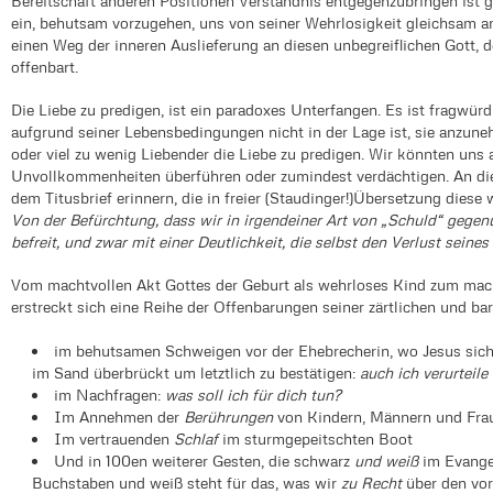
Bereitschaft anderen Positionen Verständnis entgegenzubringen ist ge
ein, behutsam vorzugehen, uns von seiner Wehrlosigkeit gleichsam 
einen Weg der inneren Auslieferung an diesen unbegreiflichen Gott, 
offenbart.
Die Liebe zu predigen, ist ein paradoxes Unterfangen. Es ist fragwür
aufgrund seiner Lebensbedingungen nicht in der Lage ist, sie anzuneh
oder viel zu wenig Liebender die Liebe zu predigen. Wir könnten uns a
Unvollkommenheiten überführen oder zumindest verdächtigen. An die
dem Titusbrief erinnern, die in freier (Staudinger!)Übersetzung dies
Von der Befürchtung, dass wir in irgendeiner Art von „Schuld“ gegen
befreit, und zwar mit einer Deutlichkeit, die selbst den Verlust sein
Vom machtvollen Akt Gottes der Geburt als wehrloses Kind zum mach
erstreckt sich eine Reihe der Offenbarungen seiner zärtlichen und ba
im behutsamen Schweigen vor der Ehebrecherin, wo Jesus sich
im Sand überbrückt um letztlich zu bestätigen:
auch ich verurteile
im Nachfragen:
was soll ich für dich tun?
Im Annehmen der
Berührungen
von Kindern, Männern und Fra
Im vertrauenden
Schlaf
im sturmgepeitschten Boot
Und in 100en weiterer Gesten, die schwarz
und weiß
im Evange
Buchstaben und weiß steht für das, was wir
zu Recht
über den vor