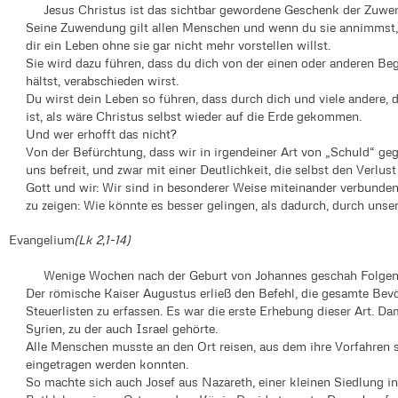
Jesus Christus ist das sichtbar gewordene Geschenk der Zuwen
Seine Zuwendung gilt allen Menschen und wenn du sie annimmst, d
dir ein Leben ohne sie gar nicht mehr vorstellen willst.
Sie wird dazu führen, dass du dich von der einen oder anderen Bege
hältst, verabschieden wirst.
Du wirst dein Leben so führen, dass durch dich und viele andere, 
ist, als wäre Christus selbst wieder auf die Erde gekommen.
Und wer erhofft das nicht?
Von der Befürchtung, dass wir in irgendeiner Art von „Schuld“ ge
uns befreit, und zwar mit einer Deutlichkeit, die selbst den Verlu
Gott und wir: Wir sind in besonderer Weise miteinander verbunden
zu zeigen: Wie könnte es besser gelingen, als dadurch, durch unse
Evangelium
(Lk 2,1-14)
Wenige Wochen nach der Geburt von Johannes geschah Folgen
Der römische Kaiser Augustus erließ den Befehl, die gesamte Bevö
Steuerlisten zu erfassen. Es war die erste Erhebung dieser Art. Da
Syrien, zu der auch Israel gehörte.
Alle Menschen musste an den Ort reisen, aus dem ihre Vorfahren s
eingetragen werden konnten.
So machte sich auch Josef aus Nazareth, einer kleinen Siedlung in