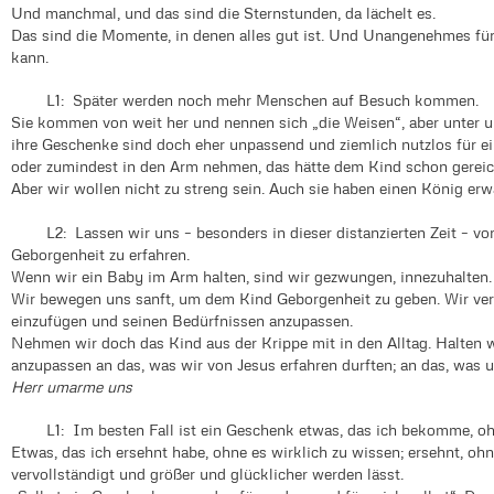
Und manchmal, und das sind die Sternstunden, da lächelt es.
Das sind die Momente, in denen alles gut ist. Und Unangenehmes für
kann.
L1: Später werden noch mehr Menschen auf Besuch kommen.
Sie kommen von weit her und nennen sich „die Weisen“, aber unter u
ihre Geschenke sind doch eher unpassend und ziemlich nutzlos für e
oder zumindest in den Arm nehmen, das hätte dem Kind schon gereic
Aber wir wollen nicht zu streng sein. Auch sie haben einen König erwa
L2: Lassen wir uns – besonders in dieser distanzierten Zeit – vo
Geborgenheit zu erfahren.
Wenn wir ein Baby im Arm halten, sind wir gezwungen, innezuhalten.
Wir bewegen uns sanft, um dem Kind Geborgenheit zu geben. Wir ver
einzufügen und seinen Bedürfnissen anzupassen.
Nehmen wir doch das Kind aus der Krippe mit in den Alltag. Halten w
anzupassen an das, was wir von Jesus erfahren durften; an das, was u
Herr umarme uns
L1: Im besten Fall ist ein Geschenk etwas, das ich bekomme, ohn
Etwas, das ich ersehnt habe, ohne es wirklich zu wissen; ersehnt, o
vervollständigt und größer und glücklicher werden lässt.