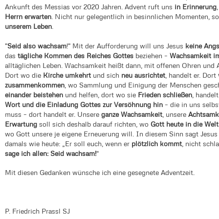
Ankunft des Messias vor 2020 Jahren. Advent ruft uns
in Erinnerung
Herrn erwarten
. Nicht nur gelegentlich in besinnlichen Momenten, s
unserem Leben
.
"
Seid also wachsam
!" Mit der Aufforderung will uns Jesus
keine Angs
das
tägliche Kommen des Reiches Gottes
beziehen –
Wachsamkeit im
alltäglichen Leben. Wachsamkeit heißt dann, mit offenen Ohren und
Dort wo die
Kirche umkehrt
und sich
neu ausrichtet
, handelt er. Dort
zusammenkommen
, wo Sammlung und Einigung der Menschen geschie
einander beistehen
und helfen, dort wo sie
Frieden schließen
, handel
Wort und die Einladung Gottes zur Versöhnung hin
– die in uns selb
muss – dort handelt er. Unsere
ganze Wachsamkeit
, unsere
Achtsamke
Erwartung
soll sich deshalb darauf richten, wo
Gott heute in die We
wo Gott unsere je eigene Erneuerung will. In diesem Sinn sagt Jesus
damals wie heute: „Er soll euch, wenn er
plötzlich kommt
, nicht schl
sage ich allen: Seid wachsam!
“
Mit diesen Gedanken wünsche ich eine gesegnete Adventzeit.
P. Friedrich Prassl SJ