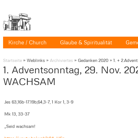
Kirche / Church
Glaube & Spiritualität
Geme
Startseite
»
Weblinks
»
Archiviertes
»
Gedanken 2020
»
1. + 2.Advent
1. Adventsonntag, 29. Nov. 2
WACHSAM
Jes 63,16b-17.19b;64,3-7, 1 Kor 1, 3-9 Sa
Mk 13, 33-37
„Seid wachsam!