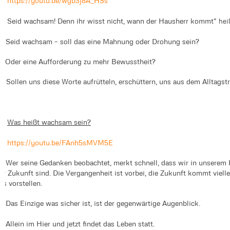
https://youtu.be/wgb3j8A_HSs
Seid wachsam! Denn ihr wisst nicht, wann der Hausherr kommt“
hei
eiSeid wachsam – soll das eine Mahnung oder Drohung sein?
dOder eine Aufforderung zu mehr Bewusstheit?
ollen uns diese Worte aufrütteln, erschüttern, uns aus dem Alltagst
Was heißt wachsam sein?
https://youtu.be/FAnh5sMVM5E
er seine Gedanken beobachtet, merkt schnell, dass wir in unserem K
er Zukunft sind. Die Vergangenheit ist vorbei, die Zukunft kommt viell
as vorstellen.
as Einzige was sicher ist, ist der gegenwärtige Augenblick.
llein im Hier und jetzt findet das Leben statt.