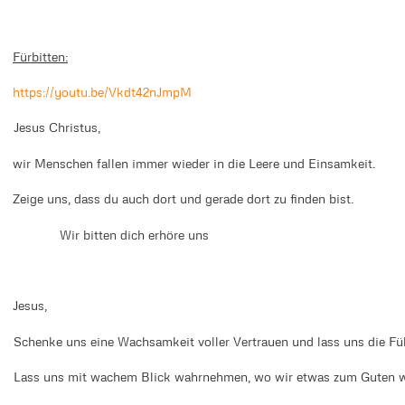
Fürbitten:
https://youtu.be/Vkdt42nJmpM
es Jesus Christus,
wir Menschen fallen immer wieder in die Leere und Einsamkeit.
Zeige uns, dass du auch dort und gerade dort zu finden bist.
Wir bitten dich erhöre uns
Jesus,
ch Schenke uns eine Wachsamkeit voller Vertrauen und lass uns die Fül
as Lass uns mit wachem Blick wahrnehmen, wo wir etwas zum Guten 