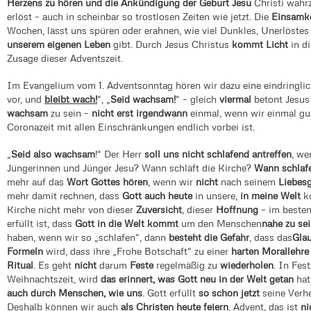
Herzens zu hören und die Ankündigung der Geburt Jesu
Christi wahr
erlöst – auch in scheinbar so trostlosen Zeiten wie jetzt. Die
Einsamke
Wochen, lässt uns spüren oder erahnen, wie viel Dunkles, Unerlöstes
unserem eigenen Leben
gibt. Durch Jesus Christus
kommt Licht
in di
Zusage dieser Adventszeit.
Im Evangelium vom 1. Adventsonntag hören wir dazu eine eindringli
vor, und
bleibt wach!
“, „
Seid wachsam!
“ – gleich
viermal
betont Jesus
wachsam
zu sein –
nicht erst irgendwann
einmal, wenn wir einmal gu
Coronazeit mit allen Einschränkungen endlich vorbei ist.
„
Seid also wachsam
!“ Der Herr
soll uns nicht schlafend antreffen
, w
Jüngerinnen und Jünger Jesu? Wann schläft die Kirche?
Wann schlaf
mehr auf das
Wort Gottes hören
, wenn wir
nicht
nach seinem
Liebes
mehr damit rechnen, dass
Gott auch heute
in unsere,
in meine Welt
ko
Kirche nicht mehr von dieser
Zuversicht
, dieser
Hoffnung
– im besten
erfüllt ist, dass
Gott in die Welt kommt
um den Menschen
nahe zu se
haben, wenn wir so „schlafen“, dann
besteht die Gefahr
, dass das
Gla
Formeln
wird, dass ihre „Frohe Botschaft“ zu einer
harten Morallehre
Ritual
. Es geht
nicht
darum
Feste
regelmäßig zu
wiederholen
. In Fes
Weihnachtszeit, wird
das erinnert, was Gott neu in der Welt getan
hat
auch durch Menschen, wie uns
. Gott erfüllt
so schon jetzt
seine Verhe
Deshalb können wir auch
als Christen heute feiern
. Advent, das ist
ni