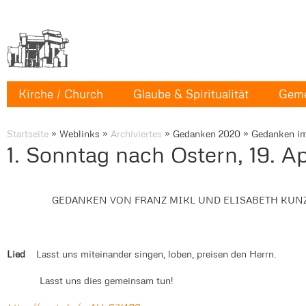
Kirche / Church
Glaube & Spiritualität
Geme
Startseite
»
Weblinks
»
Archiviertes
»
Gedanken 2020
»
Gedanken im
1. Sonntag nach Ostern, 19. Ap
GEDANKEN VON FRANZ MIKL UND ELISABETH KU
Lied
Lasst uns miteinander singen, loben, preisen den Herrn.
Lasst uns dies gemeinsam tun!