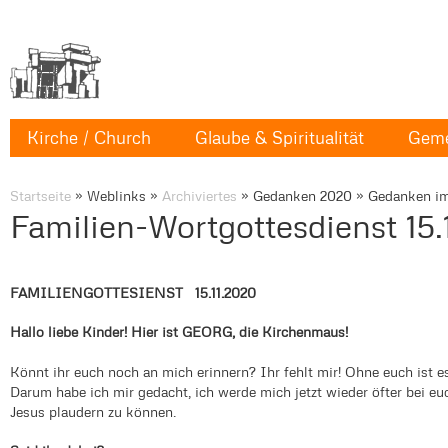
Kirche / Church
Glaube & Spiritualität
Geme
Startseite
»
Weblinks
»
Archiviertes
»
Gedanken 2020
»
Gedanken im
Familien-Wortgottesdienst 15.
FAMILIENGOTTESIENST 15.11.2020
Hallo liebe Kinder! Hier ist GEORG, die Kirchenmaus!
Könnt ihr euch noch an mich erinnern? Ihr fehlt mir! Ohne euch ist e
Darum habe ich mir gedacht, ich werde mich jetzt wieder öfter bei 
Jesus plaudern zu können.