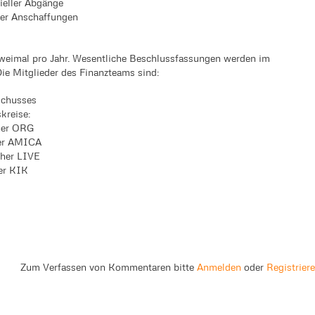
eller Abgänge
er Anschaffungen
 zweimal pro Jahr. Wesentliche Beschlussfassungen werden im
Die Mitglieder des Finanzteams sind:
schusses
kreise:
her ORG
er AMICA
her LIVE
er KIK
Zum Verfassen von Kommentaren bitte
Anmelden
oder
Registrier