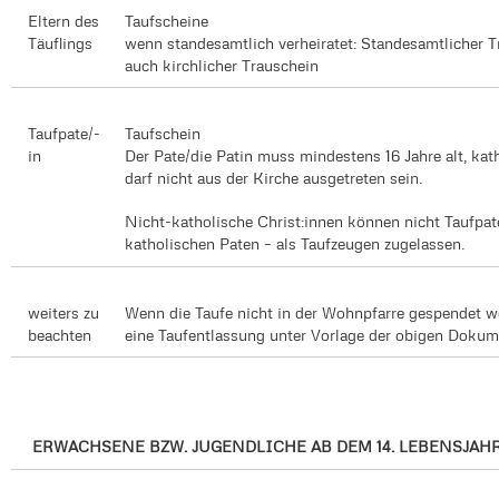
Eltern des
Taufscheine
Täuflings
wenn standesamtlich verheiratet: Standesamtlicher T
auch kirchlicher Trauschein
Taufpate/-
Taufschein
in
Der Pate/die Patin muss mindestens 16 Jahre alt, kath
darf nicht aus der Kirche ausgetreten sein.
Nicht-katholische Christ:innen können nicht Taufpat
katholischen Paten – als Taufzeugen zugelassen.
weiters zu
Wenn die Taufe nicht in der Wohnpfarre gespendet we
beachten
eine Taufentlassung unter Vorlage der obigen Dokum
ERWACHSENE BZW. JUGENDLICHE AB DEM 14. LEBENSJAH