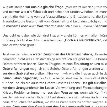
Wie oft stellen
wir uns die gleiche Frage
: „Wer wälzt mir den Stein 
und schwer wie ein Felsblock
und scheinbar unüberwindlich ist man
trennt
, die Hoffnung von der Verzweiflung und Enttäuschung, die Zuv
Traurigkeit, die Gesundheit von Krankheit und Leid, den Erfolg von 
in meinem Leben
aus?
Was trennt dieser Stein
bei all meiner
Sehnsuc
Uns geht es dabei wie den drei Frauen – allein können wir, allein kö
Eingang des Grabes. Und dann heißt es: „
Doch als sie hinblickten
, s
war; er war sehr groß.“
Jetzt werden sie die
ersten Zeuginnen des Ostergeschehens
, die ers
berichten nicht was sich damals geschichtlich ereignet hat. Sie beze
Ostern erfahren haben. Dieses Zeugnis ist eine
Einladung an uns
zu e
Ostererfahrungen
möglich sind.Solche Ostererfahrungen werden wir
vor dem Grab stehen
bleiben. Nur wenn wir wie die Frauen auch in d
neuen Leben begegnen
, das Gott schenkt, dort werden wir selbst
ver
für den Tod als die äußerste Grenze unseres Lebens. Das
gilt für all
wir
dem Unangenehmen im Leben
, Verzweiflung und Enttäuschungen,
Krisen, Problemen immer
nur aus dem Weg gehen
, wenn wir Konflik
werden wir wahrscheinlich nicht erfahren, dass sich etwas ändern k
neue Möglichkeiten auftun, wo wir es nicht mehr zu hoffen wagten. N
in das
Grab, von dem Gott längst den Stein weggerollt hat
, nur der 