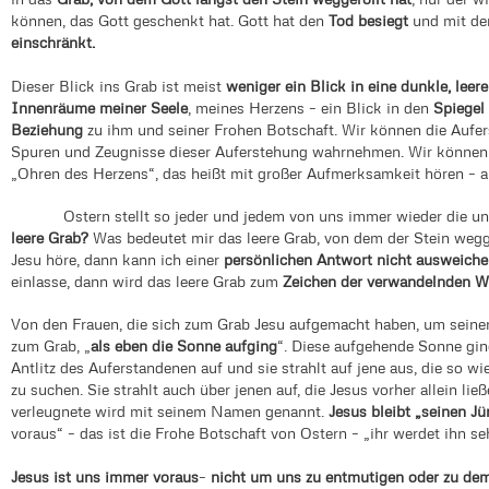
können, das Gott geschenkt hat. Gott hat den
Tod besiegt
und mit d
einschränkt.
Dieser Blick ins Grab ist meist
weniger ein Blick in eine dunkle, lee
Innenräume meiner Seele
, meines Herzens – ein Blick in den
Spiegel
Beziehung
zu ihm und seiner Frohen Botschaft. Wir können die Aufer
Spuren und Zeugnisse dieser Auferstehung wahrnehmen. Wir können 
„Ohren des Herzens“, das heißt mit großer Aufmerksamkeit hören – a
Ostern stellt so jeder und jedem von uns immer wieder die una
leere Grab?
Was bedeutet mir das leere Grab, von dem der Stein wegg
Jesu höre, dann kann ich einer
persönlichen Antwort nicht ausweich
einlasse, dann wird das leere Grab zum
Zeichen der verwandelnden W
Von den Frauen, die sich zum Grab Jesu aufgemacht haben, um seinen
zum Grab, „
als eben die Sonne aufging
“. Diese aufgehende Sonne gi
Antlitz des Auferstandenen auf und sie strahlt auf jene aus, die so w
zu suchen. Sie strahlt auch über jenen auf, die Jesus vorher allein ließ
verleugnete wird mit seinem Namen genannt.
Jesus bleibt „seinen J
voraus“ – das ist die Frohe Botschaft von Ostern – „ihr werdet ihn se
Jesus ist uns immer voraus
–
nicht um uns zu entmutigen oder zu de