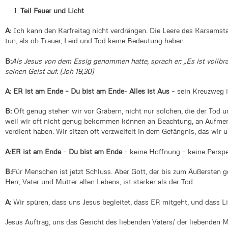
Teil Feuer und Licht
A:
Ich kann den Karfreitag nicht verdrängen. Die Leere des Karsamsta
tun, als ob Trauer, Leid und Tod keine Bedeutung haben.
B:
Als Jesus von dem Essig genommen hatte, sprach er: „Es ist vollbr
seinen Geist auf. (Joh 19,30)
A: ER ist am Ende – Du bist am Ende
-
Alles ist Aus
– sein Kreuzweg is
B:
Oft genug stehen wir vor Gräbern, nicht nur solchen, die der Tod un
weil wir oft nicht genug bekommen können an Beachtung, an Aufmerk
verdient haben. Wir sitzen oft verzweifelt in dem Gefängnis, das wir 
A:
ER ist am Ende
–
Du bist am Ende
– keine Hoffnung – keine Persp
B:
Für Menschen ist jetzt Schluss. Aber Gott, der bis zum Äußersten ge
Herr, Vater und Mutter allen Lebens, ist stärker als der Tod.
A:
Wir spüren, dass uns Jesus begleitet, dass ER mitgeht, und dass Lic
Jesus Auftrag, uns das Gesicht des liebenden Vaters/ der liebenden 