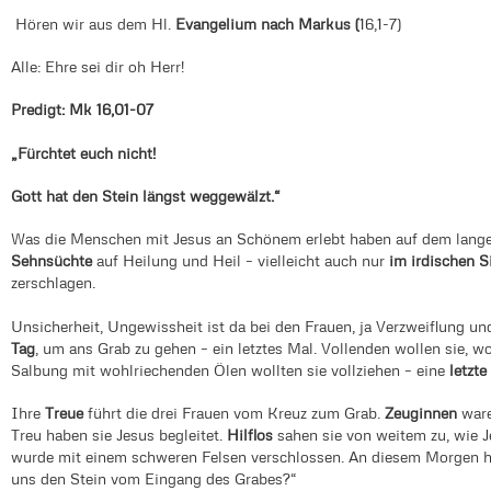
Hören wir aus dem Hl.
Evangelium nach Markus (
16,1-7)
Alle: Ehre sei dir oh Herr!
Predigt:
Mk 16,01-07
„Fürchtet euch nicht!
Gott hat den Stein längst weggewälzt.“
Was die Menschen mit Jesus an Schönem erlebt haben auf dem lan
Sehnsüchte
auf Heilung und Heil – vielleicht auch nur
im irdischen S
zerschlagen.
Unsicherheit, Ungewissheit ist da bei den Frauen, ja Verzweiflung u
Tag
, um ans Grab zu gehen – ein letztes Mal. Vollenden wollen sie, w
Salbung mit wohlriechenden Ölen wollten sie vollziehen – eine
letzte
Ihre
Treue
führt die drei Frauen vom Kreuz zum Grab.
Zeuginnen
ware
Treu haben sie Jesus begleitet.
Hilflos
sahen sie von weitem zu, wie J
wurde mit einem schweren Felsen verschlossen. An diesem Morgen 
uns den Stein vom Eingang des Grabes?“