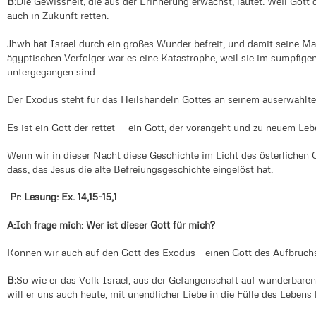
B:
Die Gewissheit, die aus der Erinnerung erwächst, lautet: Weil Gott 
auch in Zukunft retten.
Jhwh hat Israel durch ein großes Wunder befreit, und damit seine M
ägyptischen Verfolger war es eine Katastrophe, weil sie im sumpfige
untergegangen sind.
Der Exodus steht für das Heilshandeln Gottes an seinem auserwählte
Es ist ein Gott der rettet – ein Gott, der vorangeht und zu neuem Lebe
Wenn wir in dieser Nacht diese Geschichte im Licht des österlichen 
dass, das Jesus die alte Befreiungsgeschichte eingelöst hat.
Pr: Lesung: Ex. 14,15-15,1
A:
Ich frage mich: Wer ist dieser Gott für mich?
Können wir auch auf den Gott des Exodus - einen Gott des Aufbruch
B:
So wie er das Volk Israel, aus der Gefangenschaft auf wunderbaren
will er uns auch heute, mit unendlicher Liebe in die Fülle des Lebens 