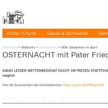
Kirche / Church
Glaube & Spiritualität
Geme
Startseite
»
Weblinks
»
Archiviertes
»
G04: Gedanken im April
OSTERNACHT mit Pater Friedr
KANN LEIDER WETTERBEDINGT NICHT IM FREIEN STATTFINDEN -
möglich
Hier der Audiostream des Gottesdienstes:
https://youtu.be/L8DojjrfsS0
**************************************************************