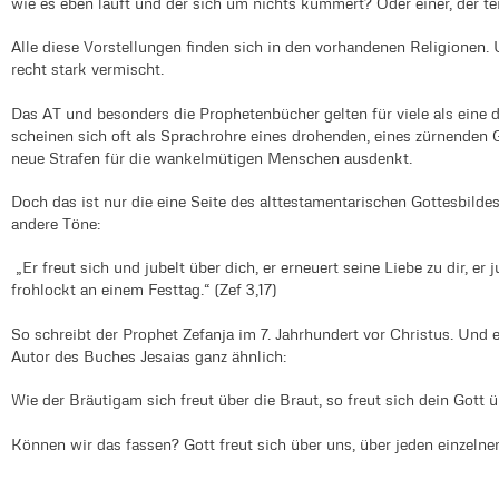
wie es eben läuft und der sich um nichts kümmert? Oder einer, der 
Alle diese Vorstellungen finden sich in den vorhandenen Religionen
recht stark vermischt.
Das AT und besonders die Prophetenbücher gelten für viele als eine 
scheinen sich oft als Sprachrohre eines drohenden, eines zürnenden 
neue Strafen für die wankelmütigen Menschen ausdenkt.
Doch das ist nur die eine Seite des alttestamentarischen Gottesbilde
andere Töne:
„Er freut sich und jubelt über dich, er erneuert seine Liebe zu dir, er
frohlockt an einem Festtag.“ (Zef 3,17)
So schreibt der Prophet Zefanja im 7. Jahrhundert vor Christus. Und e
Autor des Buches Jesaias ganz ähnlich:
Wie der Bräutigam sich freut über die Braut, so freut sich dein Gott üb
Können wir das fassen? Gott freut sich über uns, über jeden einzelne