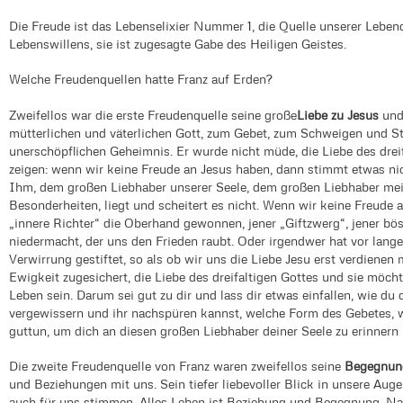
Die Freude ist das Lebenselixier Nummer 1, die Quelle unserer Leben
Lebenswillens, sie ist zugesagte Gabe des Heiligen Geistes.
Welche Freudenquellen hatte Franz auf Erden?
Zweifellos war die erste Freudenquelle seine große
Liebe zu Jesus
und
mütterlichen und väterlichen Gott, zum Gebet, zum Schweigen und S
unerschöpflichen Geheimnis. Er wurde nicht müde, die Liebe des drei
zeigen: wenn wir keine Freude an Jesus haben, dann stimmt etwas ni
Ihm, dem großen Liebhaber unserer Seele, dem großen Liebhaber meine
Besonderheiten, liegt und scheitert es nicht. Wenn wir keine Freude 
„innere Richter“ die Oberhand gewonnen, jener „Giftzwerg“, jener b
niedermacht, der uns den Frieden raubt. Oder irgendwer hat vor lange
Verwirrung gestiftet, so als ob wir uns die Liebe Jesu erst verdienen
Ewigkeit zugesichert, die Liebe des dreifaltigen Gottes und sie möch
Leben sein. Darum sei gut zu dir und lass dir etwas einfallen, wie du
vergewissern und ihr nachspüren kannst, welche Form des Gebetes, we
guttun, um dich an diesen großen Liebhaber deiner Seele zu erinnern
Die zweite Freudenquelle von Franz waren zweifellos seine
Begegnun
und Beziehungen mit uns. Sein tiefer liebevoller Blick in unsere Aug
auch für uns stimmen. Alles Leben ist Beziehung und Begegnung. Na