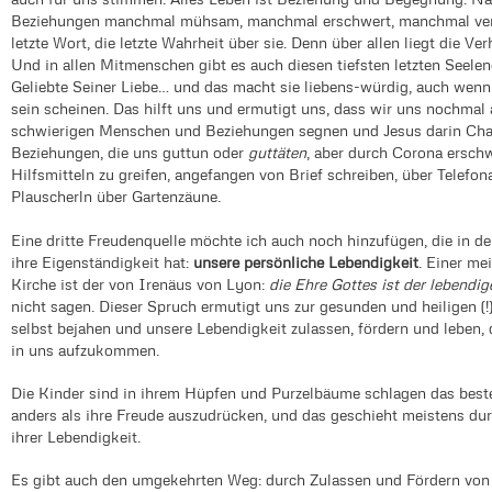
Beziehungen manchmal mühsam, manchmal erschwert, manchmal verwun
letzte Wort, die letzte Wahrheit über sie. Denn über allen liegt die Ve
Und in allen Mitmenschen gibt es auch diesen tiefsten letzten Seelen
Geliebte Seiner Liebe… und das macht sie liebens-würdig, auch wenn s
sein scheinen. Das hilft uns und ermutigt uns, dass wir uns nochmal
schwierigen Menschen und Beziehungen segnen und Jesus darin Cha
Beziehungen, die uns guttun oder
guttäten
, aber durch Corona erschwe
Hilfsmitteln zu greifen, angefangen von Brief schreiben, über Telefon
Plauscherln über Gartenzäune.
Eine dritte Freudenquelle möchte ich auch noch hinzufügen, die in de
ihre Eigenständigkeit hat:
unsere persönliche Lebendigkeit
. Einer me
Kirche ist der von Irenäus von Lyon:
die Ehre Gottes ist der lebendi
nicht sagen. Dieser Spruch ermutigt uns zur gesunden und heiligen (!
selbst bejahen und unsere Lebendigkeit zulassen, fördern und leben, 
in uns aufzukommen.
Die Kinder sind in ihrem Hüpfen und Purzelbäume schlagen das beste 
anders als ihre Freude auszudrücken, und das geschieht meistens d
ihrer Lebendigkeit.
Es gibt auch den umgekehrten Weg: durch Zulassen und Fördern von