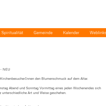
Spiritualität
Gemeinde
Kalender
Weblink
e - NEU
e KirchenbesucherInnen den Blumenschmuck auf dem Altar.
 Samstag Abend und Sonntag Vormittag eines jeden Wochenendes sich
z unterschiedliche Art und Weise geschehen.