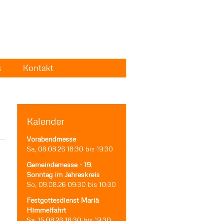
s
Kontakt
Kalender
Vorabendmesse
Sa, 08.08.26
18:30
bis
19:30
Gemeindemesse - 19.
Sonntag im Jahreskreis
So, 09.08.26
09:30
bis
10:30
Festgottesdienst Mariä
Himmelfahrt
Sa, 15.08.26
18:30
bis
19:30