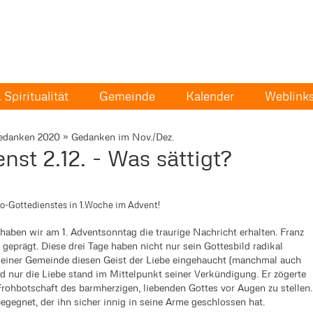
Spiritualität
Gemeinde
Kalender
Weblink
edanken 2020
»
Gedanken im Nov./Dez.
nst 2.12. - Was sättigt?
o-Gottedienstes in 1.Woche im Advent!
haben wir am 1. Adventsonntag die traurige Nachricht erhalten. Franz
geprägt. Diese drei Tage haben nicht nur sein Gottesbild radikal
e seiner Gemeinde diesen Geist der Liebe eingehaucht (manchmal auch
und nur die Liebe stand im Mittelpunkt seiner Verkündigung. Er zögerte
rohbotschaft des barmherzigen, liebenden Gottes vor Augen zu stellen.
egegnet, der ihn sicher innig in seine Arme geschlossen hat.