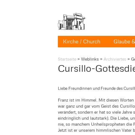
Kirche / Church
Glaube & 
Startseite
»
Weblinks
»
Archiviertes
»
G
Cursillo-Gottesdie
Liebe Freundinnen und Freunde des Cursill
Franz ist im Himmel. Mit diesen Worten 
war ganz und gar vom Geist des Cursillo 
verändert, sondern er hat so viele Jahr
eindringlich und lautstark). Die Liebe, 
nie, so manchem Unheilspropheten die F
Jetzt ist er unserem himmlischen Vater b