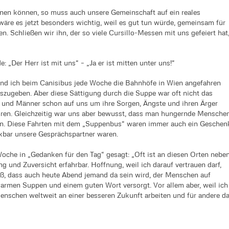
gnen können, so muss auch unsere Gemeinschaft auf ein reales
e es jetzt besonders wichtig, weil es gut tun würde, gemeinsam für
. Schließen wir ihn, der so viele Cursillo-Messen mit uns gefeiert hat
 „Der Herr ist mit uns“ – „Ja er ist mitten unter uns!“
r und ich beim Canisibus jede Woche die Bahnhöfe in Wien angefahren
zugeben. Aber diese Sättigung durch die Suppe war oft nicht das
n und Männer schon auf uns um ihre Sorgen, Ängste und ihren Ärger
ren. Gleichzeitig war uns aber bewusst, dass man hungernde Mensche
n. Diese Fahrten mit dem „Suppenbus“ waren immer auch ein Geschen
nkbar unsere Gesprächspartner waren.
Woche in „Gedanken für den Tag“ gesagt: „Oft ist an diesen Orten nebe
g und Zuversicht erfahrbar. Hoffnung, weil ich darauf vertrauen darf,
weiß, dass auch heute Abend jemand da sein wird, der Menschen auf
armen Suppen und einem guten Wort versorgt. Vor allem aber, weil ich
 Menschen weltweit an einer besseren Zukunft arbeiten und für andere d