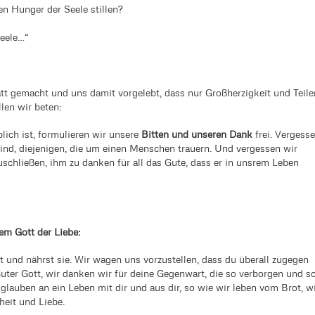
n Hunger der Seele stillen?
Seele…“
tt gemacht und uns damit vorgelebt, dass nur Großherzigkeit und Teile
len wir beten:
ich ist, formulieren wir unsere
Bitten und unseren Dank
frei. Vergess
 sind, diejenigen, die um einen Menschen trauern. Und vergessen wir
uschließen, ihm zu danken für all das Gute, dass er in unsrem Leben
em Gott der Liebe:
lt und nährst sie. Wir wagen uns vorzustellen, dass du überall zugegen
 Guter Gott, wir danken wir für deine Gegenwart, die so verborgen und s
 glauben an ein Leben mit dir und aus dir, so wie wir leben vom Brot, w
eit und Liebe.