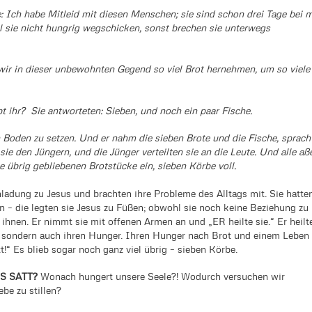
e: Ich habe Mitleid mit diesen Menschen; sie sind schon drei Tage bei m
l sie nicht hungrig wegschicken, sonst brechen sie unterwegs
wir in dieser unbewohnten Gegend so viel Brot hernehmen, um so viele
bt ihr? Sie antworteten: Sieben, und noch ein paar Fische.
en Boden zu setzen. Und er nahm die sieben Brote und die Fische, sprach
ie den Jüngern, und die Jünger verteilten sie an die Leute. Und alle aß
übrig gebliebenen Brotstücke ein, sieben Körbe voll.
adung zu Jesus und brachten ihre Probleme des Alltags mit. Sie hatte
 – die legten sie Jesus zu Füßen; obwohl sie noch keine Beziehung zu
 ihnen. Er nimmt sie mit offenen Armen an und „ER heilte sie.“ Er heilt
, sondern auch ihren Hunger. Ihren Hunger nach Brot und einem Leben
t!“ Es blieb sogar noch ganz viel übrig – sieben Körbe.
S SATT?
Wonach hungert unsere Seele?! Wodurch versuchen wir
be zu stillen?