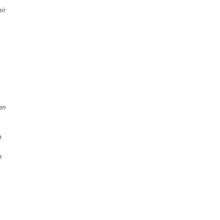
ir
en
n
e