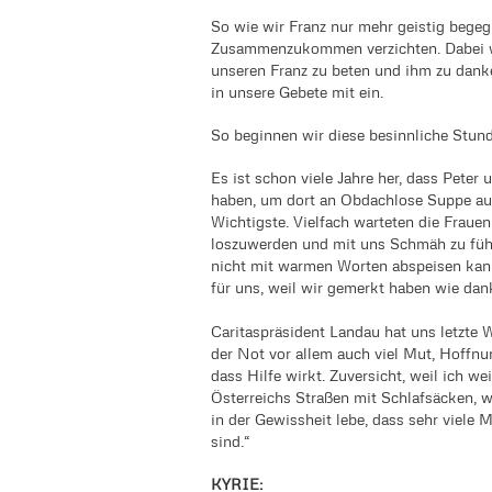
So wie wir Franz nur mehr geistig bege
Zusammenzukommen verzichten. Dabei wär
unseren Franz zu beten und ihm zu danken
in unsere Gebete mit ein.
So beginnen wir diese besinnliche Stunde:
Es ist schon viele Jahre her, dass Pete
haben, um dort an Obdachlose Suppe aus
Wichtigste. Vielfach warteten die Fraue
loszuwerden und mit uns Schmäh zu füh
nicht mit warmen Worten abspeisen kan
für uns, weil wir gemerkt haben wie da
Caritaspräsident Landau hat uns letzte 
der Not vor allem auch viel Mut, Hoffnun
dass Hilfe wirkt. Zuversicht, weil ich 
Österreichs Straßen mit Schlafsäcken, w
in der Gewissheit lebe, dass sehr viele
sind.“
KYRIE: