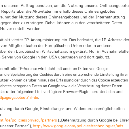
 in unserem Auftrag benutzen, um die Nutzung unseres Onlineangebote
 Reports über die Aktivitäten innerhalb dieses Onlineangebotes
e, mit der Nutzung dieses Onlineangebotes und der Internetnutzung
 gegenüber zu erbringen. Dabei können aus den verarbeiteten Daten
utzer erstellt werden.
it aktivierter IP-Anonymisierung ein. Das bedeutet, die IP-Adresse de
 von Mitgliedstaaten der Europäischen Union oder in anderen
ber den Europäischen Wirtschaftsraum gekürzt. Nur in Ausnahmefälle
n Server von Google in den USA übertragen und dort gekürzt.
ermittelte IP-Adresse wird nicht mit anderen Daten von Google
 die Speicherung der Cookies durch eine entsprechende Einstellung ihrer
utzer können darüber hinaus die Erfassung der durch das Cookie erzeugten
ebotes bezogenen Daten an Google sowie die Verarbeitung dieser Daten
 das unter folgendem Link verfügbare Browser-Plugin herunterladen und
/dlpage/gaoptout?hl=de
.
nutzung durch Google, Einstellungs- und Widerspruchsmöglichkeiten
on
tl/de/policies/privacy/partners
(„Datennutzung durch Google bei Ihrer
nserer Partner“),
http://www.google.com/policies/technologies/ads