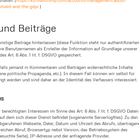
https://kb.mailchimp.com/accounts/management/about-
halten. (
shield-and-the-gdpr
)
und Beiträge
ige Beiträge hinterlassen (diese Funktion steht nur authentifizierte
re Benutzernamen als Ersteller der Information auf Grundlage unserer
es Art. 6 Abs. 1 lit. f. DSGVO gespeichert.
, falls jemand in Kommentaren und Beiträgen widerrechtliche Inhalte
ene politische Propaganda, etc.). In diesem Fall können wir selbst für
t werden und sind daher an der Identität des Verfassers interessiert.
es
berechtigten Interessen im Sinne des Art. 6 Abs. 1 lit. f. DSGVO Daten
 auf dem sich dieser Dienst befindet (sogenannte Serverlogfiles). Zu den
bgerufenen Webseite, Datei, Datum und Uhrzeit des Abrufs, übertragen
eichen Abruf, Browsertyp nebst Version, das Betriebssystem des
esuchte Seite), IP-Adresse und der anfragende Provider.