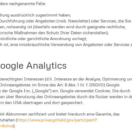
ndere nachgenannte Fälle:
tlung ausdrücklich zugestimmt haben;
Durchführung oder Angeboten (insb. Newsletter) oder Services, die Sie
n, notwendig ist (diesfalls werden wird durch geeignete rechtliche,
orische Maßnahmen den Schutz Ihrer Daten sicherstellen);
hördliche oder gerichtliche Anordnung vorliegt;
ich ist, eine missbräuchliche Verwendung von Angeboten oder Services 
oogle Analytics
berechtigten Interessen (d.h. Interesse an der Analyse, Optimierung u
Onlineangebotes im Sinne des Art. 6 Abs. 1 lit. f. DSGVO) Google
 der Google Inc. („Google“) ein. Google verwendet Cookies. Die durch
en über Benutzung des Onlineangebotes durch die Nutzer werden in d
 in den USA übertragen und dort gespeichert.
ld-Abkommen zertifiziert und bietet hierdurch eine Garantie, das
uhalten (
https://www.privacyshield.gov/participant?
=Active
).