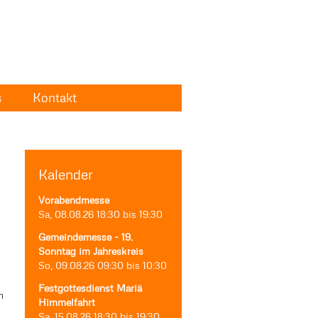
s
Kontakt
Kalender
Vorabendmesse
Sa, 08.08.26
18:30
bis
19:30
Gemeindemesse - 19.
Sonntag im Jahreskreis
So, 09.08.26
09:30
bis
10:30
Festgottesdienst Mariä
n
Himmelfahrt
Sa, 15.08.26
18:30
bis
19:30