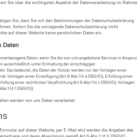
 wir Sie über die wichtigsten Aspekte der Datenverarbeitung im Rahme
ätigen Sie, dass Sie mit den Bestimmungen der Datenschutzerklärung
hmen. Sofern Sie die vorliegende Datenschutzerklärung nicht
bitte auf dieser Website keine persönlichen Daten ein.
n Daten
sonenbezogene Daten, wenn Sie die von uns angebotene Services in Anspru
 ausschließlich unter Einhaltung der einschlägigen
. Das bedeutet, die Daten der Nutzer werden nur bei Vorliegen einer
nsb. Vorliegen einer Einwilligung (Art 6 Abs 1 lit a DSGVO), Erfüllung eines
Erfüllung einer rechtlichen Verpflichtung Art 6 Abs 1 lit c DSGVO), Vorliegen
Abs 1 lit f DSGVO)).
llen werden von uns Daten verarbeitet:
ns
 Formular auf dieser Website, per E-Mail etc) werden die Angaben des
aktanfrage und deren Abwicklung gemäß Art 6 Abs 1 lit b DSGVO