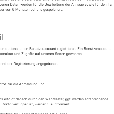
benen Daten werden für die Bearbeitung der Anfrage sowie für den Fall
uer von 6 Monaten bei uns gespeichert.
il
ten optional einen Benutzeraccount registrieren. Ein Benutzeraccount
onalität und Zugriffe auf unseren Seiten gewähren.
rend der Registrierung angegebenen
tos für die Anmeldung und
os erfolgt danach durch den WebMaster, ggf. werden entsprechende
 Konto verfügbar ist, werden Sie informiert.
ießlich für unsere pfarrlichen Tätigkeiten: