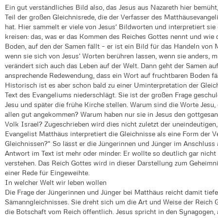
Ein gut verständliches Bild also, das Jesus aus Nazareth hier bemüh
Teil der großen Gleichnisrede, die der Verfasser des Matthäusevangel
hat. Hier sammelt er viele von Jesus‘ Bildworten und interpretiert sie
kreisen: das, was er das Kommen des Reiches Gottes nennt und wie 
Boden, auf den der Samen fällt – er ist ein Bild für das Handeln v
wenn sie sich von Jesus‘ Worten berühren lassen, wenn sie anders, mi
verändert sich auch das Leben auf der Welt. Dann geht der Samen auf.
ansprechende Redewendung, dass ein Wort auf fruchtbaren Boden fäl
Historisch ist es aber schon bald zu einer Uminterpretation der Gle
Text des Evangeliums niederschlägt. Sie ist der großen Frage geschul
Jesu und später die frühe Kirche stellen. Warum sind die Worte Jesu, 
allen gut angekommen? Warum haben nur sie in Jesus den gottgesan
Volk Israel? Zugeschrieben wird dies nicht zuletzt der uneindeutigen
Evangelist Matthäus interpretiert die Gleichnisse als eine Form der 
Gleichnissen?“ So lässt er die Jüngerinnen und Jünger im Anschluss
Antwort im Text ist mehr oder minder: Er wollte so deutlich gar nicht 
verstehen. Das Reich Gottes wird in dieser Darstellung zum Geheimni
einer Rede für Eingeweihte.
In welcher Welt wir leben wollen
Die Frage der Jüngerinnen und Jünger bei Matthäus reicht damit tiefer
Sämanngleichnisses. Sie dreht sich um die Art und Weise der Reich G
die Botschaft vom Reich öffentlich. Jesus spricht in den Synagogen, 