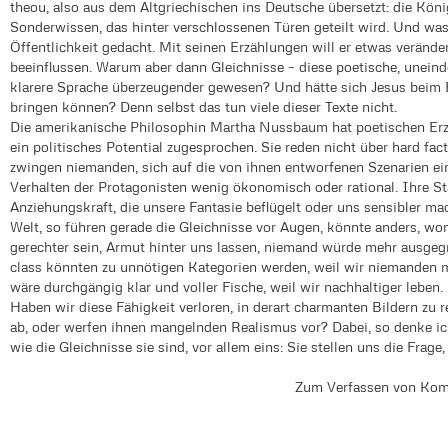
theou, also aus dem Altgriechischen ins Deutsche übersetzt: die Köni
Sonderwissen, das hinter verschlossenen Türen geteilt wird. Und was 
Öffentlichkeit gedacht. Mit seinen Erzählungen will er etwas verä
beeinflussen. Warum aber dann Gleichnisse – diese poetische, uneind
klarere Sprache überzeugender gewesen? Und hätte sich Jesus beim E
bringen können? Denn selbst das tun viele dieser Texte nicht.
Die amerikanische Philosophin Martha Nussbaum hat poetischen Erzä
ein politisches Potential zugesprochen. Sie reden nicht über hard fa
zwingen niemanden, sich auf die von ihnen entworfenen Szenarien ei
Verhalten der Protagonisten wenig ökonomisch oder rational. Ihre St
Anziehungskraft, die unsere Fantasie beflügelt oder uns sensibler ma
Welt, so führen gerade die Gleichnisse vor Augen, könnte anders, w
gerechter sein, Armut hinter uns lassen, niemand würde mehr ausgeg
class könnten zu unnötigen Kategorien werden, weil wir niemanden m
wäre durchgängig klar und voller Fische, weil wir nachhaltiger leben.
Haben wir diese Fähigkeit verloren, in derart charmanten Bildern zu 
ab, oder werfen ihnen mangelnden Realismus vor? Dabei, so denke i
wie die Gleichnisse sie sind, vor allem eins: Sie stellen uns die Frage
Zum Verfassen von Kom