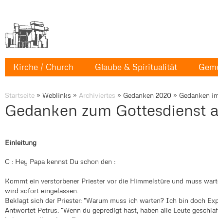
Kirche / Church
Glaube & Spiritualität
Geme
Startseite
»
Weblinks
»
Archiviertes
»
Gedanken 2020
»
Gedanken im
Gedanken zum Gottesdienst am
Einleitung
C : Hey Papa kennst Du schon den :
Kommt ein verstorbener Priester vor die Himmelstüre und muss wart
wird sofort eingelassen.
Beklagt sich der Priester: "Warum muss ich warten? Ich bin doch Exp
Antwortet Petrus: "Wenn du gepredigt hast, haben alle Leute geschla