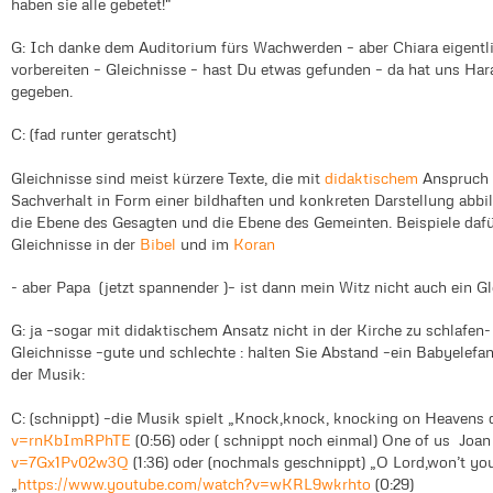
haben sie alle gebetet!"
G: Ich danke dem Auditorium fürs Wachwerden – aber Chiara eigentli
vorbereiten – Gleichnisse – hast Du etwas gefunden – da hat uns Ha
gegeben.
C: (fad runter geratscht)
Gleichnisse sind meist kürzere Texte, die mit
didaktischem
Anspruch e
Sachverhalt in Form einer bildhaften und konkreten Darstellung abbi
die Ebene des Gesagten und die Ebene des Gemeinten. Beispiele dafü
Gleichnisse in der
Bibel
und im
Koran
- aber Papa (jetzt spannender )– ist dann mein Witz nicht auch ein Gl
G: ja –sogar mit didaktischem Ansatz nicht in der Kirche zu schlafen
Gleichnisse –gute und schlechte : halten Sie Abstand –ein Babyelef
der Musik:
C: (schnippt) –die Musik spielt „Knock,knock, knocking on Heavens
v=rnKbImRPhTE
(0:56) oder ( schnippt noch einmal) One of us Joa
v=7Gx1Pv02w3Q
(1:36) oder (nochmals geschnippt) „O Lord,won’t y
„
https://www.youtube.com/watch?v=wKRL9wkrhto
(0:29)