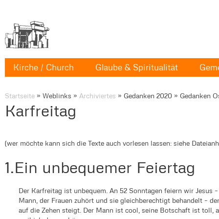
Kirche / Church
Glaube & Spiritualität
Geme
Startseite
»
Weblinks
»
Archiviertes
»
Gedanken 2020
»
Gedanken O
Karfreitag
(wer möchte kann sich die Texte auch vorlesen lassen: siehe Dateian
1.Ein unbequemer Feierta
Der Karfreitag ist unbequem. An 52 Sonntagen feiern wir Jesus 
Mann, der Frauen zuhört und sie gleichberechtigt behandelt – d
auf die Zehen steigt. Der Mann ist cool, seine Botschaft ist tol