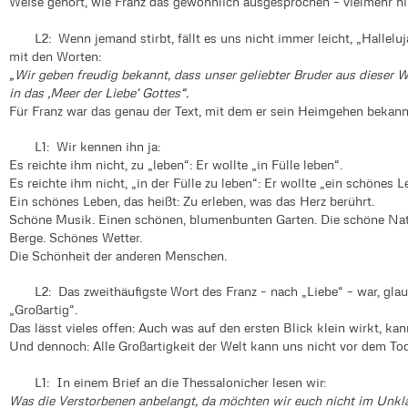
Weise gehört, wie Franz das gewöhnlich ausgesprochen – vielmehr h
L2: Wenn jemand stirbt, fällt es uns nicht immer leicht, „Halleluja
mit den Worten:
„Wir geben freudig bekannt, dass unser geliebter Bruder aus dieser 
in das ‚Meer der Liebe‘ Gottes“.
Für Franz war das genau der Text, mit dem er sein Heimgehen bekann
L1: Wir kennen ihn ja:
Es reichte ihm nicht, zu „leben“: Er wollte „in Fülle leben“.
Es reichte ihm nicht, „in der Fülle zu leben“: Er wollte „ein schönes L
Ein schönes Leben, das heißt: Zu erleben, was das Herz berührt.
Schöne Musik. Einen schönen, blumenbunten Garten. Die schöne Nat
Berge. Schönes Wetter.
Die Schönheit der anderen Menschen.
L2: Das zweithäufigste Wort des Franz – nach „Liebe“ – war, glau
„Großartig“.
Das lässt vieles offen: Auch was auf den ersten Blick klein wirkt, kan
Und dennoch: Alle Großartigkeit der Welt kann uns nicht vor dem To
L1: In einem Brief an die Thessalonicher lesen wir:
Was die Verstorbenen anbelangt, da möchten wir euch nicht im Unkla