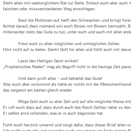
Steht allen mit seelsorglichem Rat zur Seite. Scheut euch aber auch ni
falschen oder missverstandenen Weg einschlagen.
Baut die Mutlosen auf, helft den Schwachen, und bringt fürein
Achtet darauf, dass niemand von euch Böses mit Bösem heimzahlt.
miteinander stets das Gute zu tun, unter euch und auch mit allen an
Freut euch zu allen möglichen und unmöglichen Zeiten.
Hört nicht auf zu beten. Dankt Gott für alles und fühlt euch mit Jesu
Lasst den Heiligen Geist wirken!
„Prophetisches Reden“ mag als Begriff nicht in die heutige Zeit passen
Und dann prüft alles – und behaltet das Gute!
Was euch aber vorkommt als hätte es nichts mit der Menschenfreundli
das vergesst am besten gleich wieder.
Möge Gott euch zu aller Zeit und auf alle mögliche Weise mit s
Er ruft euch dazu auf, dass durch euch das Reich Gottes näher zu 
Er selbst wird vollenden, was er in euch begonnen hat.
Fühlt euch herzlich umarmt und sorgt dafür, dass dieser Brief allen v
Ich grüße euch alle und wünsche euch, wie immer am Ende meiner Br