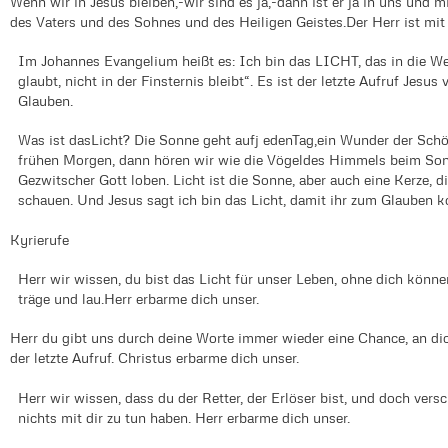
Wenn wir in Jesus bleiben,-wir sind es ja,-dann ist er ja in uns un
des Vaters und des Sohnes und des Heiligen Geistes.Der Herr ist mit u
Im Johannes Evangelium heißt es: Ich bin das LICHT, das in die We
glaubt, nicht in der Finsternis bleibt“. Es ist der letzte Aufruf Jesu
Glauben.
Was ist dasLicht? Die Sonne geht aufj edenTag,ein Wunder der Sch
frühen Morgen, dann hören wir wie die Vögeldes Himmels beim Son
Gezwitscher Gott loben. Licht ist die Sonne, aber auch eine Kerze, 
schauen. Und Jesus sagt ich bin das Licht, damit ihr zum Glauben ko
Kyrierufe
Herr wir wissen, du bist das Licht für unser Leben, ohne dich könne
träge und lau.Herr erbarme dich unser.
Herr du gibt uns durch deine Worte immer wieder eine Chance, an dic
der letzte Aufruf. Christus erbarme dich unser.
Herr wir wissen, dass du der Retter, der Erlöser bist, und doch vers
nichts mit dir zu tun haben. Herr erbarme dich unser.