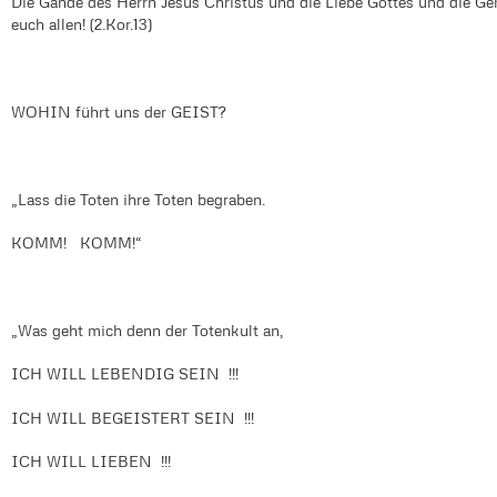
Die Gande des Herrn Jesus Christus und die Liebe Gottes und die Gem
euch allen! (2.Kor.13)
WOHIN führt uns der GEIST?
„Lass die Toten ihre Toten begraben.
KOMM! KOMM!“
„Was geht mich denn der Totenkult an,
ICH WILL LEBENDIG SEIN !!!
ICH WILL BEGEISTERT SEIN !!!
ICH WILL LIEBEN !!!