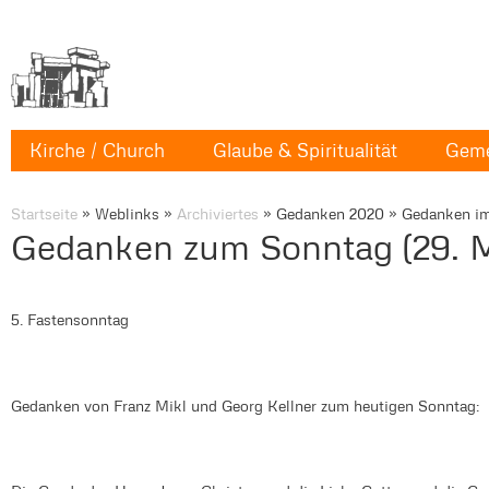
Kirche / Church
Glaube & Spiritualität
Geme
Startseite
»
Weblinks
»
Archiviertes
»
Gedanken 2020
»
Gedanken im
Gedanken zum Sonntag (29. 
5. Fastensonntag
Gedanken von Franz Mikl und Georg Kellner zum heutigen Sonntag: