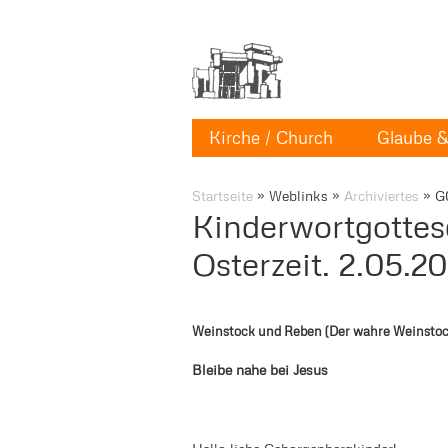
Kirche / Church
Glaube & 
Startseite
»
Weblinks
»
Archiviertes
»
G
Kinderwortgottesd
Osterzeit. 2.05.20
Weinstock und Reben (Der wahre Weinstoc
Bleibe nahe bei Jesus