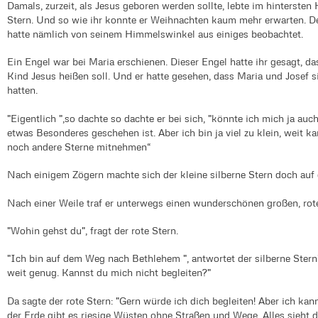
Damals, zurzeit, als Jesus geboren werden sollte, lebte im hintersten
Stern. Und so wie ihr konnte er Weihnachten kaum mehr erwarten. De
hatte nämlich von seinem Himmelswinkel aus einiges beobachtet.
Ein Engel war bei Maria erschienen. Dieser Engel hatte ihr gesagt, 
Kind Jesus heißen soll. Und er hatte gesehen, dass Maria und Josef
hatten.
"Eigentlich ",so dachte so dachte er bei sich, "könnte ich mich ja a
etwas Besonderes geschehen ist. Aber ich bin ja viel zu klein, weit ka
noch andere Sterne mitnehmen“
Nach einigem Zögern machte sich der kleine silberne Stern doch au
Nach einer Weile traf er unterwegs einen wunderschönen großen, rot
"Wohin gehst du", fragt der rote Stern.
"Ich bin auf dem Weg nach Bethlehem ", antwortet der silberne Stern",
weit genug. Kannst du mich nicht begleiten?"
Da sagte der rote Stern: "Gern würde ich dich begleiten! Aber ich kan
der Erde gibt es riesige Wüsten ohne Straßen und Wege. Alles sieht d