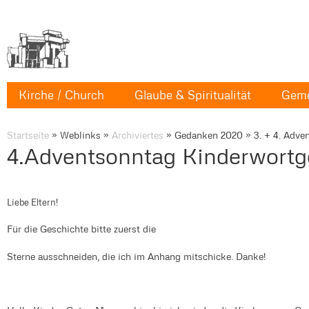
Kirche / Church
Glaube & Spiritualität
Geme
Startseite
»
Weblinks
»
Archiviertes
»
Gedanken 2020
»
3. + 4. Adve
4.Adventsonntag Kinderwortg
Liebe Eltern!
Für die Geschichte bitte zuerst die
Sterne ausschneiden, die ich im Anhang mitschicke. Danke!