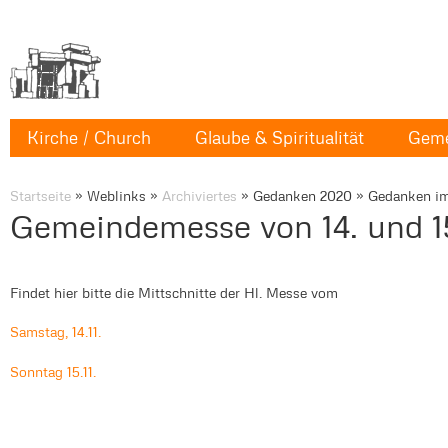
Kirche / Church
Glaube & Spiritualität
Geme
Startseite
»
Weblinks
»
Archiviertes
»
Gedanken 2020
»
Gedanken im
Gemeindemesse von 14. und 15
Findet hier bitte die Mittschnitte der Hl. Messe vom
Samstag, 14.11.
Sonntag 15.11.