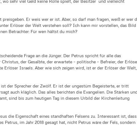
 wo sehr viel Geld keine Rolle spielt, der Besitzer und vielleicht
reisgeben. Er weis wer er ist. Aber, so darf man fragen, weiß er wer d
unter Erlöser der Welt verstehen soll? Ich kann mir vorstellen, das Bild
einen Betrachter: Für wen hältst du mich?
tscheidende Frage an die Jünger. Der Petrus spricht für alle das
Christus, der Gesalbte, der erwartete – politische – Befreier, der Erlöse
Erlöser Israels. Aber wie sich zeigen wird, ist er der Erlöser der Welt,
ist der Sprecher der Zwölf. Er ist der ungestüm Begeisterte, er tritt
ersagt auch kläglich. Das alles berichten die Evangelien. Die Stärken un
mt, sind bis zum heutigen Tag in diesem Urbild der Kirchenleitung
sus die Eigenschaft eines standhaften Felsens zu. Interessant ist, dass
s Petrus, im Jahr 2018 gesagt hat, nicht Petrus wäre der Fels, sondern