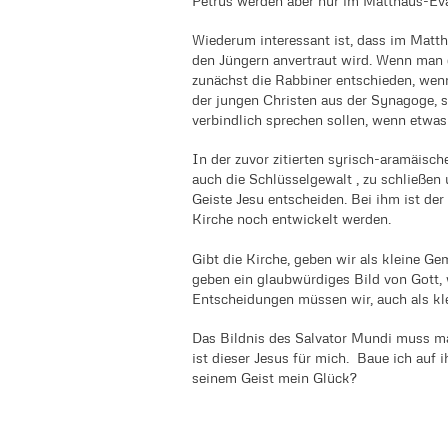
Petrus werden aber nur im Matthäus-Ev
Wiederum interessant ist, dass im Matth
den Jüngern anvertraut wird. Wenn man d
zunächst die Rabbiner entschieden, wen
der jungen Christen aus der Synagoge, sc
verbindlich sprechen sollen, wenn etwas 
In der zuvor zitierten syrisch-aramäisch
auch die Schlüsselgewalt , zu schließen
Geiste Jesu entscheiden. Bei ihm ist de
Kirche noch entwickelt werden.
Gibt die Kirche, geben wir als kleine Ge
geben ein glaubwürdiges Bild von Gott, 
Entscheidungen müssen wir, auch als klein
Das Bildnis des Salvator Mundi muss ma
ist dieser Jesus für mich. Baue ich auf 
seinem Geist mein Glück?