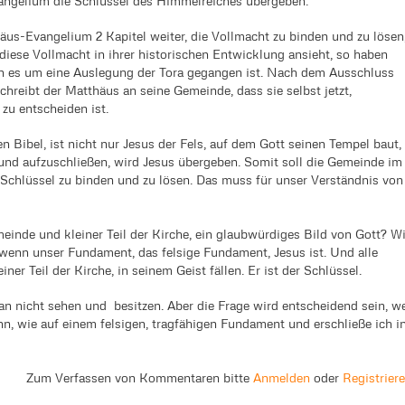
angelium die Schlüssel des Himmelreiches übergeben.
äus-Evangelium 2 Kapitel weiter, die Vollmacht zu binden und zu lösen
iese Vollmacht in ihrer historischen Entwicklung ansieht, so haben
n es um eine Auslegung der Tora gegangen ist. Nach dem Ausschluss
hreibt der Matthäus an seine Gemeinde, dass sie selbst jetzt,
zu entscheiden ist.
en Bibel, ist nicht nur Jesus der Fels, auf dem Gott seinen Tempel baut,
 und aufzuschließen, wird Jesus übergeben. Somit soll die Gemeinde im
r Schlüssel zu binden und zu lösen. Das muss für unser Verständnis von
meinde und kleiner Teil der Kirche, ein glaubwürdiges Bild von Gott? Wi
wenn unser Fundament, das felsige Fundament, Jesus ist. Und alle
er Teil der Kirche, in seinem Geist fällen. Er ist der Schlüssel.
n nicht sehen und besitzen. Aber die Frage wird entscheidend sein, w
ihn, wie auf einem felsigen, tragfähigen Fundament und erschließe ich i
Zum Verfassen von Kommentaren bitte
Anmelden
oder
Registrier