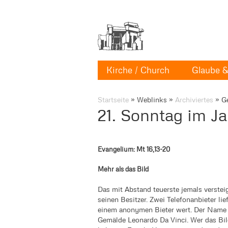
Kirche / Church
Glaube & 
Startseite
»
Weblinks
»
Archiviertes
»
G
21. Sonntag im Ja
Evangelium: Mt 16,13-20
Mehr als das Bild
Das mit Abstand teuerste jemals verst
seinen Besitzer. Zwei Telefonanbieter lie
einem anonymen Bieter wert. Der Name d
Gemälde Leonardo Da Vinci. Wer das Bild 