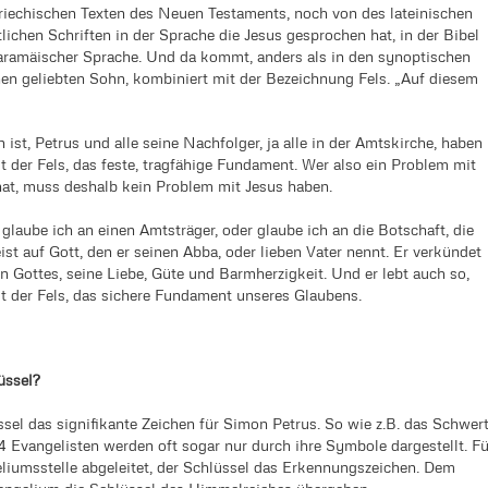
iechischen Texten des Neuen Testaments, noch von des lateinischen
ichen Schriften in der Sprache die Jesus gesprochen hat, in der Bibel
-aramäischer Sprache. Und da kommt, anders als in den synoptischen
nen geliebten Sohn, kombiniert mit der Bezeichnung Fels. „Auf diesem
ist, Petrus und alle seine Nachfolger, ja alle in der Amtskirche, haben
it der Fels, das feste, tragfähige Fundament. Wer also ein Problem mit
 hat, muss deshalb kein Problem mit Jesus haben.
 glaube ich an einen Amtsträger, oder glaube ich an die Botschaft, die
ist auf Gott, den er seinen Abba, oder lieben Vater nennt. Er verkündet
n Gottes, seine Liebe, Güte und Barmherzigkeit. Und er lebt auch so,
ist der Fels, das sichere Fundament unseres Glaubens.
üssel?
ssel das signifikante Zeichen für Simon Petrus. So wie z.B. das Schwer
 4 Evangelisten werden oft sogar nur durch ihre Symbole dargestellt. Fü
eliumsstelle abgeleitet, der Schlüssel das Erkennungszeichen. Dem