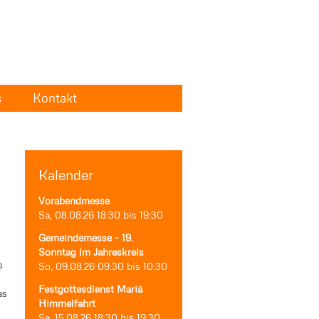
s
Kontakt
Kalender
Vorabendmesse
Sa, 08.08.26
18:30
bis
19:30
Gemeindemesse - 19.
Sonntag im Jahreskreis
s
So, 09.08.26
09:30
bis
10:30
Festgottesdienst Mariä
as
Himmelfahrt
Sa, 15.08.26
18:30
bis
19:30