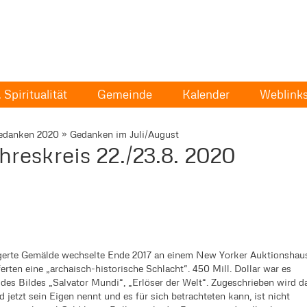
Spiritualität
Gemeinde
Kalender
Weblink
edanken 2020
»
Gedanken im Juli/August
hreskreis 22./23.8. 2020
eigerte Gemälde wechselte Ende 2017 an einem New Yorker Auktionshau
ferten eine „archaisch-historische Schlacht“. 450 Mill. Dollar war es
es Bildes „Salvator Mundi“, „Erlöser der Welt“. Zugeschrieben wird d
jetzt sein Eigen nennt und es für sich betrachteten kann, ist nicht