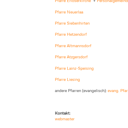
Pfarre Erlöserkirche
+
Personalgemeinde
Pfarre Neuerlaa
Pfarre Siebenhirten
Pfarre Hetzendorf
Pfarre Altmannsdorf
Pfarre Atzgersdorf
Pfarre Lainz-Speising
Pfarre Liesing
andere Pfarren (evangelisch):
evang. Pfar
Kontakt:
webmaster