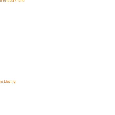
 Erlöserkirche
re Liesing