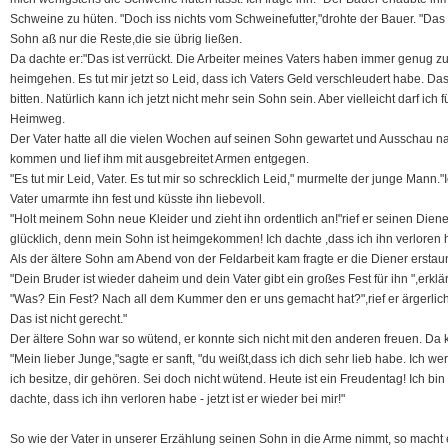
Schweine zu hüten. "Doch iss nichts vom Schweinefutter,"drohte der Bauer. "Das i
Sohn aß nur die Reste,die sie übrig ließen.
Da dachte er:"Das ist verrückt. Die Arbeiter meines Vaters haben immer genug zu 
heimgehen. Es tut mir jetzt so Leid, dass ich Vaters Geld verschleudert habe. 
bitten. Natürlich kann ich jetzt nicht mehr sein Sohn sein. Aber vielleicht darf ich 
Heimweg.
Der Vater hatte all die vielen Wochen auf seinen Sohn gewartet und Ausschau na
kommen und lief ihm mit ausgebreitet Armen entgegen.
"Es tut mir Leid, Vater. Es tut mir so schrecklich Leid," murmelte der junge Mann."
Vater umarmte ihn fest und küsste ihn liebevoll.
"Holt meinem Sohn neue Kleider und zieht ihn ordentlich an!"rief er seinen Dienern
glücklich, denn mein Sohn ist heimgekommen! Ich dachte ,dass ich ihn verloren h
Als der ältere Sohn am Abend von der Feldarbeit kam fragte er die Diener erstaun
"Dein Bruder ist wieder daheim und dein Vater gibt ein großes Fest für ihn ",erklä
"Was? Ein Fest? Nach all dem Kummer den er uns gemacht hat?",rief er ärgerlich
Das ist nicht gerecht."
Der ältere Sohn war so wütend, er konnte sich nicht mit den anderen freuen. Da
"Mein lieber Junge,"sagte er sanft, "du weißt,dass ich dich sehr lieb habe. Ich w
ich besitze, dir gehören. Sei doch nicht wütend. Heute ist ein Freudentag! Ich bin
dachte, dass ich ihn verloren habe - jetzt ist er wieder bei mir!"
So wie der Vater in unserer Erzählung seinen Sohn in die Arme nimmt, so macht es