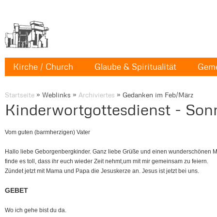
Kirche / Church
Glaube & Spiritualität
Geme
Startseite
»
Weblinks
»
Archiviertes
»
Gedanken im Feb/März
Kinderwortgottesdienst - Son
Vom guten (barmherzigen) Vater
Hallo liebe Geborgenbergkinder. Ganz liebe Grüße und einen wunderschönen M
finde es toll, dass ihr euch wieder Zeit nehmt,um mit mir gemeinsam zu feiern.
Zündet jetzt mit Mama und Papa die Jesuskerze an. Jesus ist jetzt bei uns.
GEBET
Wo ich gehe bist du da.