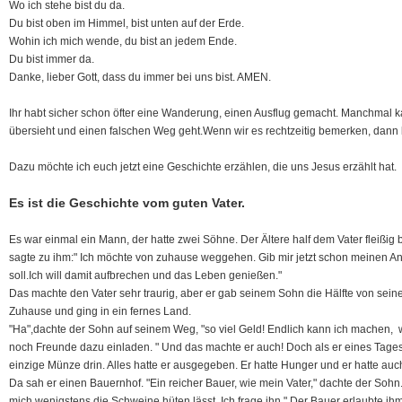
Wo ich stehe bist du da.
Du bist oben im Himmel, bist unten auf der Erde.
Wohin ich mich wende, du bist an jedem Ende.
Du bist immer da.
Danke, lieber Gott, dass du immer bei uns bist. AMEN.
Ihr habt sicher schon öfter eine Wanderung, einen Ausflug gemacht. Manchmal
übersieht und einen falschen Weg geht.Wenn wir es rechtzeitig bemerken, da
Dazu möchte ich euch jetzt eine Geschichte erzählen, die uns Jesus erzählt hat.
Es ist die Geschichte vom guten Vater.
Es war einmal ein Mann, der hatte zwei Söhne. Der Ältere half dem Vater fleißig
sagte zu ihm:" Ich möchte von zuhause weggehen. Gib mir jetzt schon meinen A
soll.Ich will damit aufbrechen und das Leben genießen."
Das machte den Vater sehr traurig, aber er gab seinem Sohn die Hälfte von sein
Zuhause und ging in ein fernes Land.
"Ha",dachte der Sohn auf seinem Weg, "so viel Geld! Endlich kann ich machen, wa
noch Freunde dazu einladen. " Und das machte er auch! Doch als er eines Tages
einzige Münze drin. Alles hatte er ausgegeben. Er hatte Hunger und er hatte auch
Da sah er einen Bauernhof. "Ein reicher Bauer, wie mein Vater," dachte der Sohn.
mich wenigstens die Schweine hüten lässt. Ich frage ihn." Der Bauer erlaubte ih