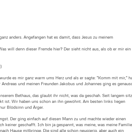
es ganz anders. Angefangen hat es damit, dass Jesus zu meinem
s will denn dieser Fremde hier? Der sieht nicht aus, als ob er mir ein
)
 wurde es mir ganz warm ums Herz und als er sagte: "Komm mit mir," h
r Andreas und meinen Freunden Jakobus und Johannes ging es genaus
serem Bethaus, das glaubt ihr nicht, was da geschah. Seit langem sitz
ckt ist. Wir haben uns schon an ihn gewöhnt. Am besten links liegen
 nur Blödsinn und Ärger.
Angst. Der ging einfach auf diesen Mann zu und machte wieder einen
h keiner geschafft. Ich bin ja gespannt, was meine, was meine Familie
 nach Hause mitbringe. Die sind alle schon neugierig, aber auch ein