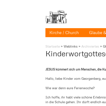
Kirche / Church
Glaube & 
Startseite
»
Weblinks
»
Archiviertes
»
G
Kinderwortgottes
JESUS kümmert sich um Menschen, die K
Hallo, liebe Kinder vom Georgenberg, 
Wie war denn eure Ferienwoche?
Ich hoffe, ihr habt viele schöne Erlebni
in die Schule gehen. Ihr dürft endlich 