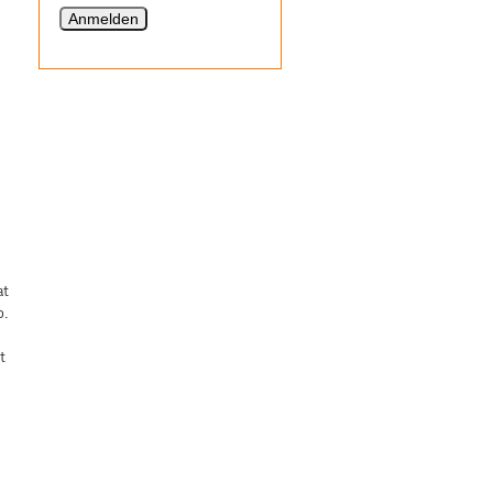
at
o.
t