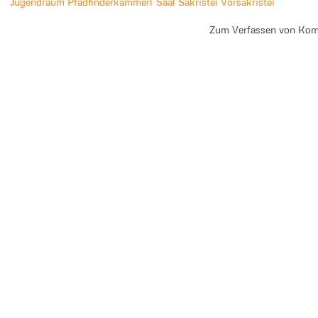
Jugendraum
Pfadfinderkammerl
Saal
Sakristei
Vorsakristei
Zum Verfassen von Kom