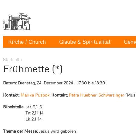
Kirche / Church
Glaube & Spiritualität
Geme
Startseite
Frühmette (*)
Datum:
Dienstag, 24. Dezember 2024 -
17:30
bis
18:30
Kontakt:
Marika Püspök
Kontakt:
Petra Huebner-Schwarzinger
Mus
Bibelstelle:
Jes 9,1-6
Tit 2,11-14
Lk 2,1-14
Thema der Messe:
Jesus wird geboren