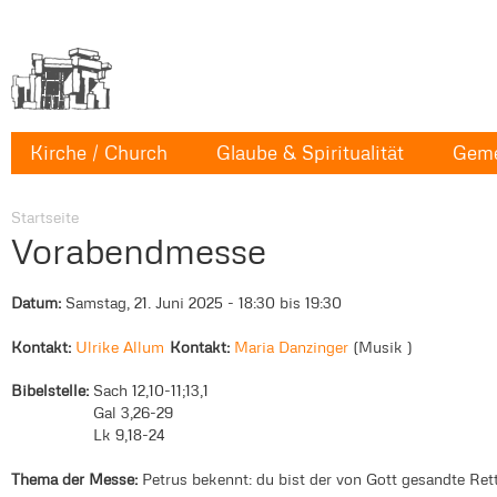
Kirche / Church
Glaube & Spiritualität
Geme
Startseite
Vorabendmesse
Datum:
Samstag, 21. Juni 2025 -
18:30
bis
19:30
Kontakt:
Ulrike Allum
Kontakt:
Maria Danzinger
Musik
Bibelstelle:
Sach 12,10-11;13,1
Gal 3,26-29
Lk 9,18-24
Thema der Messe:
Petrus bekennt: du bist der von Gott gesandte Ret