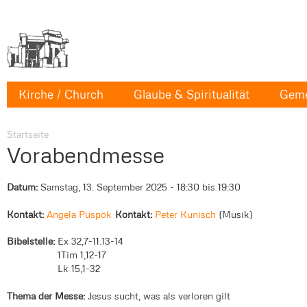
Kirche / Church
Glaube & Spiritualität
Geme
Startseite
Vorabendmesse
Datum:
Samstag, 13. September 2025 -
18:30
bis
19:30
Kontakt:
Angela Püspök
Kontakt:
Peter Kunisch
Musik
Bibelstelle:
Ex 32,7-11.13-14
1Tim 1,12-17
Lk 15,1-32
Thema der Messe:
Jesus sucht, was als verloren gilt