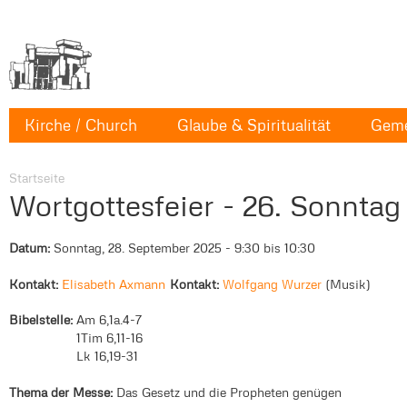
Kirche / Church
Glaube & Spiritualität
Geme
Startseite
Wortgottesfeier - 26. Sonntag
Datum:
Sonntag, 28. September 2025 -
9:30
bis
10:30
Kontakt:
Elisabeth Axmann
Kontakt:
Wolfgang Wurzer
Musik
Bibelstelle:
Am 6,1a.4-7
1Tim 6,11-16
Lk 16,19-31
Thema der Messe:
Das Gesetz und die Propheten genügen