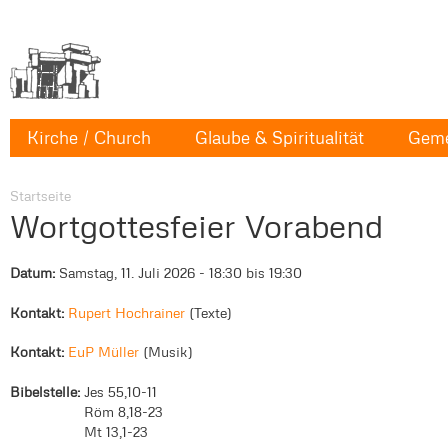
Kirche / Church
Glaube & Spiritualität
Geme
Startseite
Wortgottesfeier Vorabend
Datum:
Samstag, 11. Juli 2026 -
18:30
bis
19:30
Kontakt:
Rupert Hochrainer
Texte
Kontakt:
EuP Müller
Musik
Bibelstelle:
Jes 55,10-11
Röm 8,18-23
Mt 13,1-23