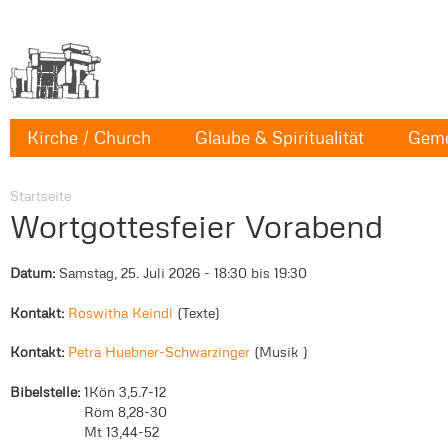
Kirche / Church
Glaube & Spiritualität
Geme
Startseite
Wortgottesfeier Vorabend
Datum:
Samstag, 25. Juli 2026 -
18:30
bis
19:30
Kontakt:
Roswitha Keindl
Texte
Kontakt:
Petra Huebner-Schwarzinger
Musik
Bibelstelle:
1Kön 3,5.7-12
Röm 8,28-30
Mt 13,44-52