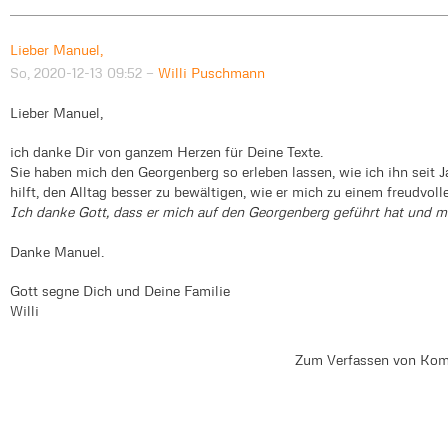
Lieber Manuel,
So, 2020-12-13 09:52
—
Willi Puschmann
Lieber Manuel,
ich danke Dir von ganzem Herzen für Deine Texte.
Sie haben mich den Georgenberg so erleben lassen, wie ich ihn seit J
hilft, den Alltag besser zu bewältigen, wie er mich zu einem freudvol
Ich danke Gott, dass er mich auf den Georgenberg geführt hat und m
Danke Manuel.
Gott segne Dich und Deine Familie
Willi
Zum Verfassen von Kom