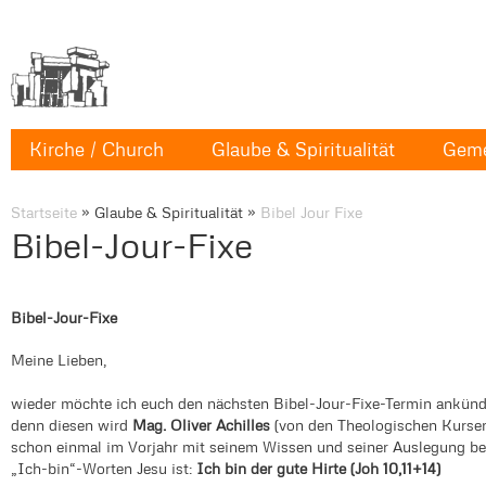
Kirche / Church
Glaube & Spiritualität
Geme
Startseite
»
Glaube & Spiritualität
»
Bibel Jour Fixe
Bibel-Jour-Fixe
Bibel-Jour-Fixe
Meine Lieben,
wieder möchte ich euch den nächsten Bibel-Jour-Fixe-Termin ankünd
denn diesen wird
Mag. Oliver Achilles
(von den Theologischen Kursen
schon einmal im Vorjahr mit seinem Wissen und seiner Auslegung beg
„Ich-bin“-Worten Jesu ist:
Ich bin der gute Hirte (Joh 10,11+14)