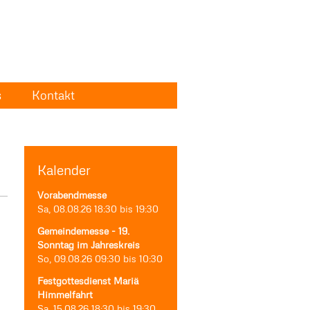
s
Kontakt
Kalender
Vorabendmesse
Sa, 08.08.26
18:30
bis
19:30
Gemeindemesse - 19.
Sonntag im Jahreskreis
So, 09.08.26
09:30
bis
10:30
Festgottesdienst Mariä
Himmelfahrt
Sa, 15.08.26
18:30
bis
19:30