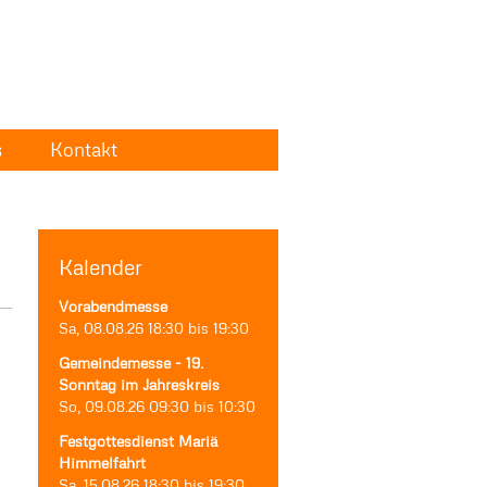
s
Kontakt
Kalender
Vorabendmesse
Sa, 08.08.26
18:30
bis
19:30
Gemeindemesse - 19.
Sonntag im Jahreskreis
So, 09.08.26
09:30
bis
10:30
Festgottesdienst Mariä
Himmelfahrt
Sa, 15.08.26
18:30
bis
19:30