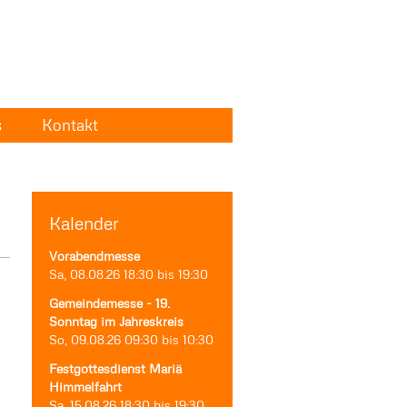
s
Kontakt
Kalender
Vorabendmesse
Sa, 08.08.26
18:30
bis
19:30
Gemeindemesse - 19.
Sonntag im Jahreskreis
So, 09.08.26
09:30
bis
10:30
Festgottesdienst Mariä
Himmelfahrt
Sa, 15.08.26
18:30
bis
19:30