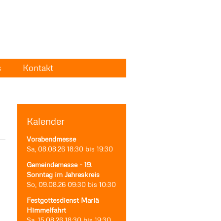
s
Kontakt
Kalender
Vorabendmesse
Sa, 08.08.26
18:30
bis
19:30
Gemeindemesse - 19.
Sonntag im Jahreskreis
So, 09.08.26
09:30
bis
10:30
Festgottesdienst Mariä
Himmelfahrt
Sa, 15.08.26
18:30
bis
19:30