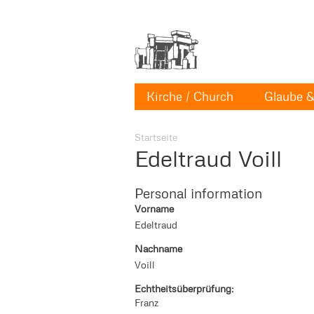
Kirche / Church
Glaube & 
Startseite
Edeltraud Voill
Personal information
Vorname
Edeltraud
Nachname
Voill
Echtheitsüberprüfung:
Franz