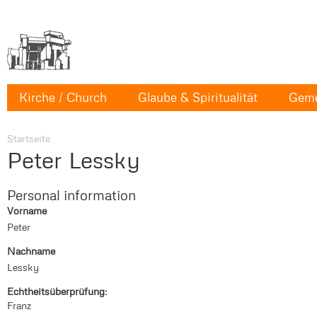
Kirche / Church
Glaube & Spiritualität
Geme
Startseite
Peter Lessky
Personal information
Vorname
Peter
Nachname
Lessky
Echtheitsüberprüfung:
Franz